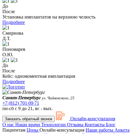
До
После
Установка имплантатов на верхнюю челюсть
Подробнее
Смирнова
Д.Т.
Пономарев
О.Ю.
До
После
Кейс: одномоментная имплантация
Подробнее
Санкт-Петербург
ул. Чайковского, 25
+7 (812) 701∙09∙71
пн-сб с 9 до 21, вс - вых.
Онлайн-консультация
Заказать обратный звонок
О нас
Наши врачи
Технологии
Отзывы
Контакты
Блог
Пациентам
Цены
Онлайн-консультация
Наши работы
Анкета