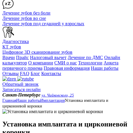
Лечение зубов без боли
Лечение зубов во сне
Лечение зубов под седацией у взрослых
Диагностика
КТ зубов
Цифровое 3D сканирование зубов
Врачи
Прайс
Налоговый вычет
Лечение по ДМС
Онлайн
калькулятор
О компании
СМИ о нас
Технологии
Анкета
первичного приема
Правовая информация
Наши работы
Отзывы
FAQ
Блог
Контакты
Обратный звонок
Записаться онлайн
Санкт-Петербург
ул. Чайковского, 25
Главная
Наши работы
Имплантация
Установка имплантата и
циркониевой коронки
Установка имплантата и циркониевой
коронки