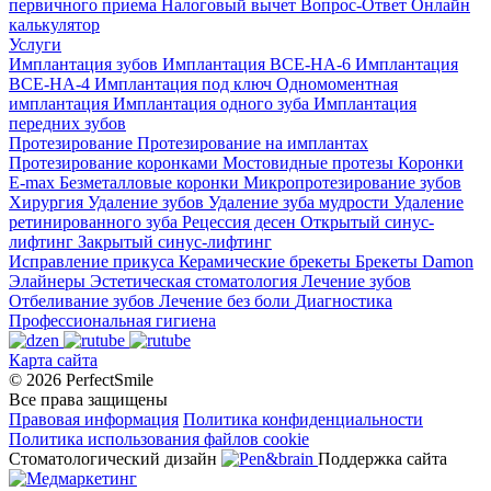
первичного приема
Налоговый вычет
Вопрос-Ответ
Онлайн
калькулятор
Услуги
Имплантация зубов
Имплантация ВСЕ-НА-6
Имплантация
ВСЕ-НА-4
Имплантация под ключ
Одномоментная
имплантация
Имплантация одного зуба
Имплантация
передних зубов
Протезирование
Протезирование на имплантах
Протезирование коронками
Мостовидные протезы
Коронки
E-max
Безметалловые коронки
Микропротезирование зубов
Хирургия
Удаление зубов
Удаление зуба мудрости
Удаление
ретинированного зуба
Рецессия десен
Открытый синус-
лифтинг
Закрытый синус-лифтинг
Исправление прикуса
Керамические брекеты
Брекеты Damon
Элайнеры
Эстетическая стоматология
Лечение зубов
Отбеливание зубов
Лечение без боли
Диагностика
Профессиональная гигиена
Карта сайта
© 2026 PerfectSmile
Все права защищены
Правовая информация
Политика конфиденциальности
Политика использования файлов cookie
Стоматологический дизайн
Поддержка сайта