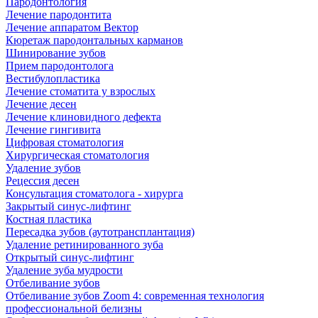
Пародонтология
Лечение пародонтита
Лечение аппаратом Вектор
Кюретаж пародонтальных карманов
Шинирование зубов
Прием пародонтолога
Вестибулопластика
Лечение стоматита у взрослых
Лечение десен
Лечение клиновидного дефекта
Лечение гингивита
Цифровая стоматология
Хирургическая стоматология
Удаление зубов
Рецессия десен
Консультация стоматолога - хирурга
Закрытый синус-лифтинг
Костная пластика
Пересадка зубов (аутотрансплантация)
Удаление ретинированного зуба
Открытый синус-лифтинг
Удаление зуба мудрости
Отбеливание зубов
Отбеливание зубов Zoom 4: современная технология
профессиональной белизны