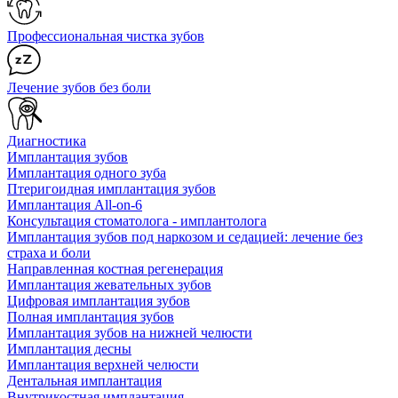
Профессиональная чистка зубов
Лечение зубов без боли
Диагностика
Имплантация зубов
Имплантация одного зуба
Птеригоидная имплантация зубов
Имплантация All-on-6
Консультация стоматолога - имплантолога
Имплантация зубов под наркозом и седацией: лечение без
страха и боли
Направленная костная регенерация
Имплантация жевательных зубов
Цифровая имплантация зубов
Полная имплантация зубов
Имплантация зубов на нижней челюсти
Имплантация десны
Имплантация верхней челюсти
Дентальная имплантация
Внутрикостная имплантация