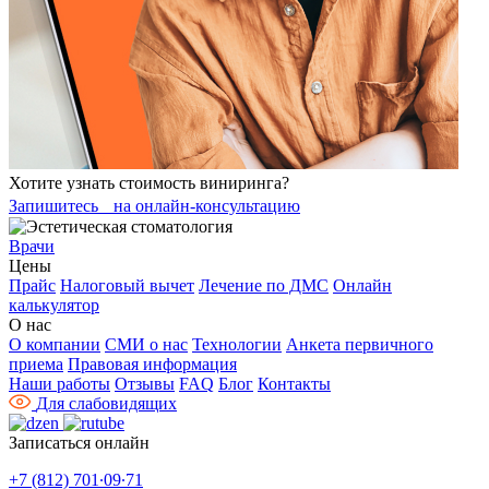
Хотите узнать стоимость виниринга?
Запишитесь на онлайн-консультацию
Врачи
Цены
Прайс
Налоговый вычет
Лечение по ДМС
Онлайн
калькулятор
О нас
О компании
СМИ о нас
Технологии
Анкета первичного
приема
Правовая информация
Наши работы
Отзывы
FAQ
Блог
Контакты
Для слабовидящих
Записаться онлайн
+7 (812) 701∙09∙71