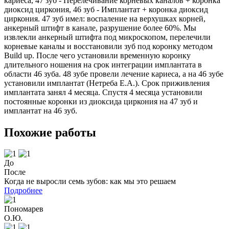
кариеса, 47 зуб - Перелечивание корневых каналов + коронка
диоксид циркония, 46 зуб - Имплантат + коронка диоксид
циркония. 47 зуб имел: воспаление на верхушках корней,
анкерный штифт в канале, разрушение более 60%. Мы
извлекли анкерный штифта под микроскопом, перелечили
корневые каналы и восстановили зуб под коронку методом
Build up. После чего установили временную коронку
длительного ношения на срок интеграции имплантата в
области 46 зуба. 48 зубе провели лечение кариеса, а на 46 зубе
установили имплантат (Нетреба Е.А.). Срок приживления
имплантата занял 4 месяца. Спустя 4 месяца установили
постоянные коронки из диоксида циркония на 47 зуб и
имплантат на 46 зуб.
Похожие работы
До
После
Когда не выросли семь зубов: как мы это решаем
Подробнее
Пономарев
О.Ю.