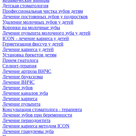
Керамические виниры
Детская стоматология
Профессиональная чистка зубов детям
Лечение постоянных зубов у подростков
Удаление молочных зубов у детей
Коронки на молочные зубы
Лечение пульпита молочного зуба у детей
ICON - лечение кариеса у детей
Герметизация фиссур у детей
Лечение кариеса у детей
Установка брекетов детям
Прием гнатолога
Сплинт-терапия
Лечение артроза ВНЧС
Лечение бруксизма
Лечение ВНЧС
Лечение зубов
Лечение каналов зуба
Лечение кариеса
Лечение пульпита
Консультация стоматолога - терапевта
Лечение зубов при беременности
Лечение периодонтита
Лечение кариеса методом ICON
Лечение гранулемы зуба