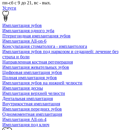
пн-сб с 9 до 21, вс - вых.
Услуги
Имплантация зубов
Имплантация одного зуба
Птеригоидная имплантация зубов
Имплантация All-on-6
Консультация стоматолога - имплантолога
Имплантация зубов под наркозом и седацией: лечение без
страха и боли
Направленная костная регенерация
Имплантация жевательных зубов
Цифровая имплантация зубов
Полная имплантация зубов
Имплантация зубов на нижней челюсти
Имплантация десны
Имплантация верхней челюсти
Дентальная имплантация
Внутрикостная имплантация
Имплантация передних зубов
Одномоментная имплантация
Имплантация All-on-4
Имплантация под ключ