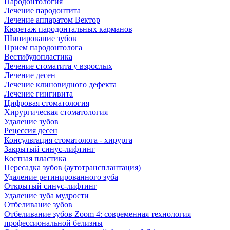
Пародонтология
Лечение пародонтита
Лечение аппаратом Вектор
Кюретаж пародонтальных карманов
Шинирование зубов
Прием пародонтолога
Вестибулопластика
Лечение стоматита у взрослых
Лечение десен
Лечение клиновидного дефекта
Лечение гингивита
Цифровая стоматология
Хирургическая стоматология
Удаление зубов
Рецессия десен
Консультация стоматолога - хирурга
Закрытый синус-лифтинг
Костная пластика
Пересадка зубов (аутотрансплантация)
Удаление ретинированного зуба
Открытый синус-лифтинг
Удаление зуба мудрости
Отбеливание зубов
Отбеливание зубов Zoom 4: современная технология
профессиональной белизны