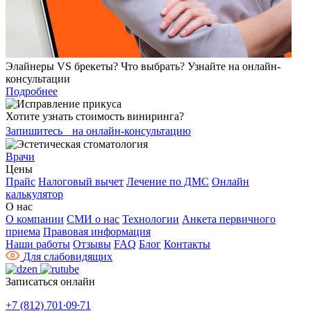
Элайнеры VS брекеты? Что выбрать? Узнайте на онлайн-
консультации
Подробнее
Хотите узнать стоимость виниринга?
Запишитесь на онлайн-консультацию
Врачи
Цены
Прайс
Налоговый вычет
Лечение по ДМС
Онлайн
калькулятор
О нас
О компании
СМИ о нас
Технологии
Анкета первичного
приема
Правовая информация
Наши работы
Отзывы
FAQ
Блог
Контакты
Для слабовидящих
Записаться онлайн
+7 (812) 701∙09∙71