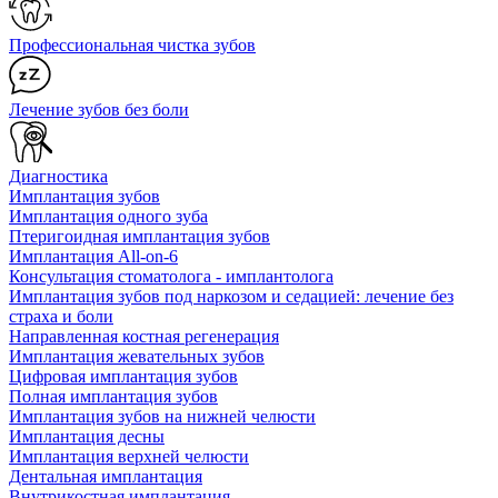
Профессиональная чистка зубов
Лечение зубов без боли
Диагностика
Имплантация зубов
Имплантация одного зуба
Птеригоидная имплантация зубов
Имплантация All-on-6
Консультация стоматолога - имплантолога
Имплантация зубов под наркозом и седацией: лечение без
страха и боли
Направленная костная регенерация
Имплантация жевательных зубов
Цифровая имплантация зубов
Полная имплантация зубов
Имплантация зубов на нижней челюсти
Имплантация десны
Имплантация верхней челюсти
Дентальная имплантация
Внутрикостная имплантация