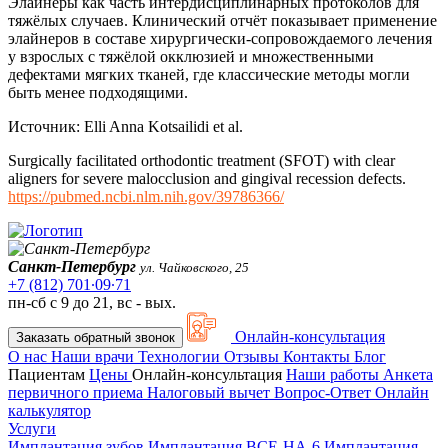
Элайнеры как часть интердисциплинарных протоколов для
тяжёлых случаев. Клинический отчёт показывает применение
элайнеров в составе хирургически-сопровождаемого лечения
у взрослых с тяжёлой окклюзией и множественными
дефектами мягких тканей, где классические методы могли
быть менее подходящими.
Источник: Elli Anna Kotsailidi et al.
Surgically facilitated orthodontic treatment (SFOT) with clear
aligners for severe malocclusion and gingival recession defects.
https://pubmed.ncbi.nlm.nih.gov/39786366/⁠
Санкт-Петербург
ул. Чайковского, 25
+7 (812) 701∙09∙71
пн-сб с 9 до 21, вс - вых.
Онлайн-консультация
Заказать обратный звонок
О нас
Наши врачи
Технологии
Отзывы
Контакты
Блог
Пациентам
Цены
Онлайн-консультация
Наши работы
Анкета
первичного приема
Налоговый вычет
Вопрос-Ответ
Онлайн
калькулятор
Услуги
Имплантация зубов
Имплантация ВСЕ-НА-6
Имплантация