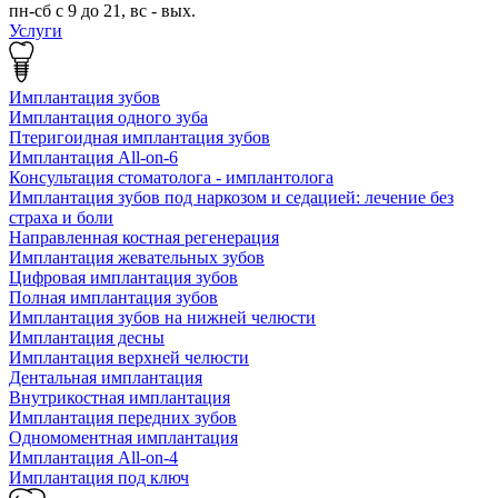
пн-сб с 9 до 21, вс - вых.
Услуги
Имплантация зубов
Имплантация одного зуба
Птеригоидная имплантация зубов
Имплантация All-on-6
Консультация стоматолога - имплантолога
Имплантация зубов под наркозом и седацией: лечение без
страха и боли
Направленная костная регенерация
Имплантация жевательных зубов
Цифровая имплантация зубов
Полная имплантация зубов
Имплантация зубов на нижней челюсти
Имплантация десны
Имплантация верхней челюсти
Дентальная имплантация
Внутрикостная имплантация
Имплантация передних зубов
Одномоментная имплантация
Имплантация All-on-4
Имплантация под ключ