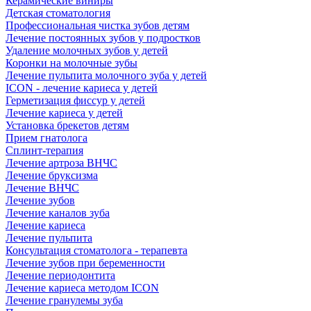
Керамические виниры
Детская стоматология
Профессиональная чистка зубов детям
Лечение постоянных зубов у подростков
Удаление молочных зубов у детей
Коронки на молочные зубы
Лечение пульпита молочного зуба у детей
ICON - лечение кариеса у детей
Герметизация фиссур у детей
Лечение кариеса у детей
Установка брекетов детям
Прием гнатолога
Сплинт-терапия
Лечение артроза ВНЧС
Лечение бруксизма
Лечение ВНЧС
Лечение зубов
Лечение каналов зуба
Лечение кариеса
Лечение пульпита
Консультация стоматолога - терапевта
Лечение зубов при беременности
Лечение периодонтита
Лечение кариеса методом ICON
Лечение гранулемы зуба