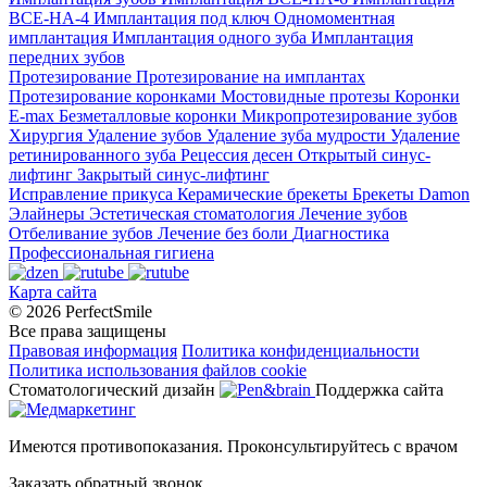
ВСЕ-НА-4
Имплантация под ключ
Одномоментная
имплантация
Имплантация одного зуба
Имплантация
передних зубов
Протезирование
Протезирование на имплантах
Протезирование коронками
Мостовидные протезы
Коронки
E-max
Безметалловые коронки
Микропротезирование зубов
Хирургия
Удаление зубов
Удаление зуба мудрости
Удаление
ретинированного зуба
Рецессия десен
Открытый синус-
лифтинг
Закрытый синус-лифтинг
Исправление прикуса
Керамические брекеты
Брекеты Damon
Элайнеры
Эстетическая стоматология
Лечение зубов
Отбеливание зубов
Лечение без боли
Диагностика
Профессиональная гигиена
Карта сайта
© 2026 PerfectSmile
Все права защищены
Правовая информация
Политика конфиденциальности
Политика использования файлов cookie
Стоматологический дизайн
Поддержка сайта
Имеются противопоказания. Проконсультируйтесь с врачом
Заказать обратный звонок