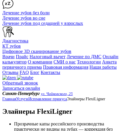
Лечение зубов без боли
Лечение зубов во сне
Лечение зубов под седацией у взрослых
Диагностика
КТ зубов
Цифровое 3D сканирование зубов
Врачи
Прайс
Налоговый вычет
Лечение по ДМС
Онлайн
калькулятор
О компании
СМИ о нас
Технологии
Анкета
первичного приема
Правовая информация
Наши работы
Отзывы
FAQ
Блог
Контакты
Обратный звонок
Записаться онлайн
Санкт-Петербург
ул. Чайковского, 25
Главная
Услуги
Исправление прикуса
Элайнеры FlexiLigner
Элайнеры FlexiLigner
Прозрачные капы российского производства
практически не видны на зубах — коррекция без