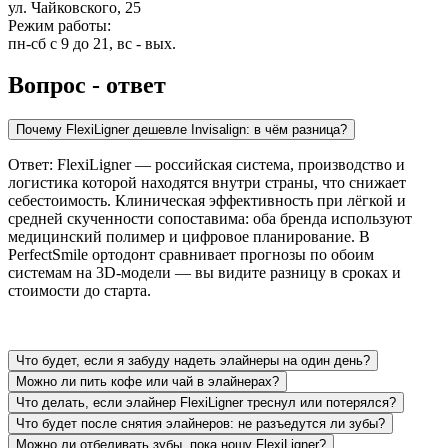
ул. Чайковского, 25
Режим работы:
пн-сб с 9 до 21, вс - вых.
Вопрос - ответ
Почему FlexiLigner дешевле Invisalign: в чём разница?
Ответ: FlexiLigner — российская система, производство и
логистика которой находятся внутри страны, что снижает
себестоимость. Клиническая эффективность при лёгкой и
средней скученности сопоставима: оба бренда используют
медицинский полимер и цифровое планирование. В
PerfectSmile ортодонт сравнивает прогнозы по обоим
системам на 3D-модели — вы видите разницу в сроках и
стоимости до старта.
Что будет, если я забуду надеть элайнеры на один день?
Можно ли пить кофе или чай в элайнерах?
Что делать, если элайнер FlexiLigner треснул или потерялся?
Что будет после снятия элайнеров: не разъедутся ли зубы?
Можно ли отбеливать зубы, пока ношу FlexiLigner?