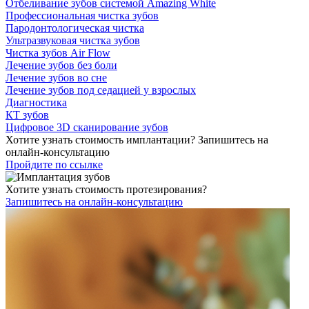
Отбеливание зубов системой Amazing White
Профессиональная чистка зубов
Пародонтологическая чистка
Ультразвуковая чистка зубов
Чистка зубов Air Flow
Лечение зубов без боли
Лечение зубов во сне
Лечение зубов под седацией у взрослых
Диагностика
КТ зубов
Цифровое 3D сканирование зубов
Хотите узнать стоимость имплантации? Запишитесь на
онлайн-консультацию
Пройдите по ссылке
Хотите узнать стоимость протезирования?
Запишитесь на онлайн-консультацию