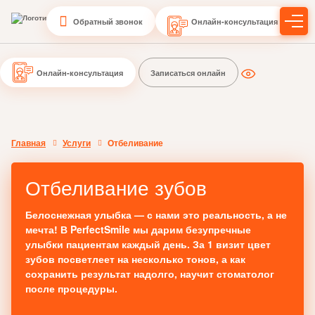
Обратный звонок
Онлайн-консультация
Онлайн-консультация
Записаться онлайн
Главная
Услуги
Отбеливание
Отбеливание зубов
Белоснежная улыбка — с нами это реальность, а не
мечта! В PerfectSmile мы дарим безупречные
улыбки пациентам каждый день. За 1 визит цвет
зубов посветлеет на несколько тонов, а как
сохранить результат надолго, научит стоматолог
после процедуры.