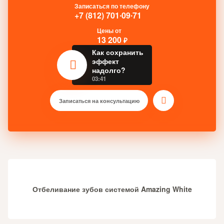
Записаться по телефону
+7 (812) 701∙09∙71
Цены от
13 200
₽
Как сохранить
эффект
надолго?
03:41
Записаться на консультацию
Отбеливание зубов системой Amazing White