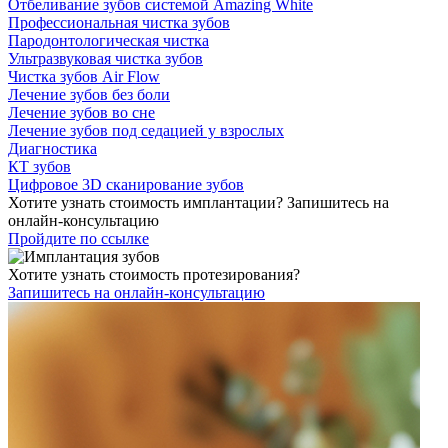
Отбеливание зубов системой Amazing White
Профессиональная чистка зубов
Пародонтологическая чистка
Ультразвуковая чистка зубов
Чистка зубов Air Flow
Лечение зубов без боли
Лечение зубов во сне
Лечение зубов под седацией у взрослых
Диагностика
КТ зубов
Цифровое 3D сканирование зубов
Хотите узнать стоимость имплантации? Запишитесь на
онлайн-консультацию
Пройдите по ссылке
Хотите узнать стоимость протезирования?
Запишитесь на онлайн-консультацию