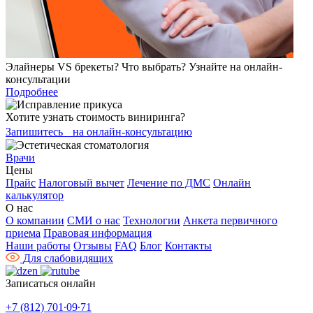
Элайнеры VS брекеты? Что выбрать? Узнайте на онлайн-
консультации
Подробнее
Хотите узнать стоимость виниринга?
Запишитесь на онлайн-консультацию
Врачи
Цены
Прайс
Налоговый вычет
Лечение по ДМС
Онлайн
калькулятор
О нас
О компании
СМИ о нас
Технологии
Анкета первичного
приема
Правовая информация
Наши работы
Отзывы
FAQ
Блог
Контакты
Для слабовидящих
Записаться онлайн
+7 (812) 701∙09∙71