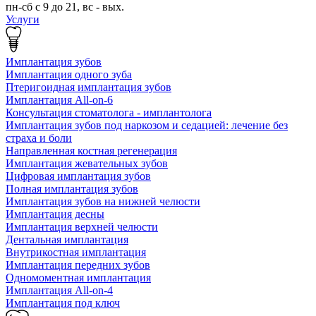
пн-сб с 9 до 21, вс - вых.
Услуги
Имплантация зубов
Имплантация одного зуба
Птеригоидная имплантация зубов
Имплантация All-on-6
Консультация стоматолога - имплантолога
Имплантация зубов под наркозом и седацией: лечение без
страха и боли
Направленная костная регенерация
Имплантация жевательных зубов
Цифровая имплантация зубов
Полная имплантация зубов
Имплантация зубов на нижней челюсти
Имплантация десны
Имплантация верхней челюсти
Дентальная имплантация
Внутрикостная имплантация
Имплантация передних зубов
Одномоментная имплантация
Имплантация All-on-4
Имплантация под ключ