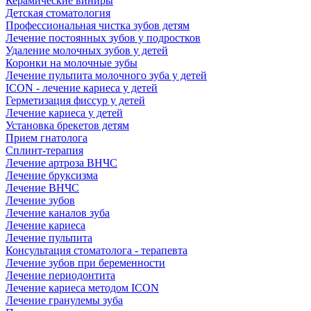
Керамические виниры
Детская стоматология
Профессиональная чистка зубов детям
Лечение постоянных зубов у подростков
Удаление молочных зубов у детей
Коронки на молочные зубы
Лечение пульпита молочного зуба у детей
ICON - лечение кариеса у детей
Герметизация фиссур у детей
Лечение кариеса у детей
Установка брекетов детям
Прием гнатолога
Сплинт-терапия
Лечение артроза ВНЧС
Лечение бруксизма
Лечение ВНЧС
Лечение зубов
Лечение каналов зуба
Лечение кариеса
Лечение пульпита
Консультация стоматолога - терапевта
Лечение зубов при беременности
Лечение периодонтита
Лечение кариеса методом ICON
Лечение гранулемы зуба