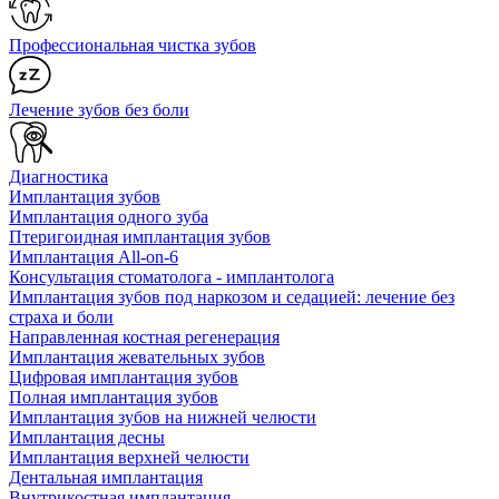
Профессиональная чистка зубов
Лечение зубов без боли
Диагностика
Имплантация зубов
Имплантация одного зуба
Птеригоидная имплантация зубов
Имплантация All-on-6
Консультация стоматолога - имплантолога
Имплантация зубов под наркозом и седацией: лечение без
страха и боли
Направленная костная регенерация
Имплантация жевательных зубов
Цифровая имплантация зубов
Полная имплантация зубов
Имплантация зубов на нижней челюсти
Имплантация десны
Имплантация верхней челюсти
Дентальная имплантация
Внутрикостная имплантация