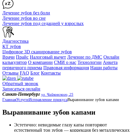
Лечение зубов без боли
Лечение зубов во сне
Лечение зубов под седацией у взрослых
Диагностика
КТ зубов
Цифровое 3D сканирование зубов
Врачи
Прайс
Налоговый вычет
Лечение по ДМС
Онлайн
калькулятор
О компании
СМИ о нас
Технологии
Анкета
первичного приема
Правовая информация
Наши работы
Отзывы
FAQ
Блог
Контакты
Обратный звонок
Записаться онлайн
Санкт-Петербург
ул. Чайковского, 25
Главная
Услуги
Исправление прикуса
Выравнивание зубов капами
Выравнивание зубов капами
Эстетично: невидимые глазу капы повторяют
естественный тон зубов — коррекция без металлических