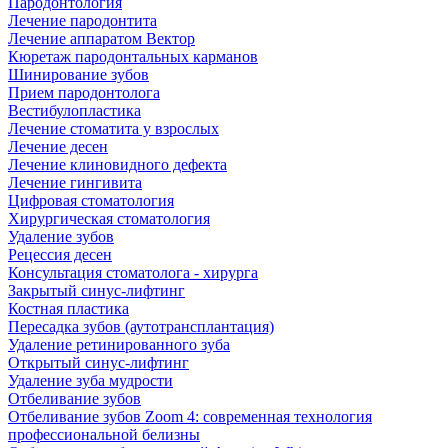
Пародонтология
Лечение пародонтита
Лечение аппаратом Вектор
Кюретаж пародонтальных карманов
Шинирование зубов
Прием пародонтолога
Вестибулопластика
Лечение стоматита у взрослых
Лечение десен
Лечение клиновидного дефекта
Лечение гингивита
Цифровая стоматология
Хирургическая стоматология
Удаление зубов
Рецессия десен
Консультация стоматолога - хирурга
Закрытый синус-лифтинг
Костная пластика
Пересадка зубов (аутотрансплантация)
Удаление ретинированного зуба
Открытый синус-лифтинг
Удаление зуба мудрости
Отбеливание зубов
Отбеливание зубов Zoom 4: современная технология
профессиональной белизны