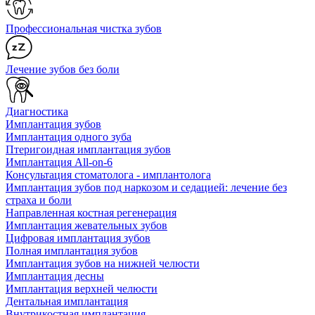
Профессиональная чистка зубов
Лечение зубов без боли
Диагностика
Имплантация зубов
Имплантация одного зуба
Птеригоидная имплантация зубов
Имплантация All-on-6
Консультация стоматолога - имплантолога
Имплантация зубов под наркозом и седацией: лечение без
страха и боли
Направленная костная регенерация
Имплантация жевательных зубов
Цифровая имплантация зубов
Полная имплантация зубов
Имплантация зубов на нижней челюсти
Имплантация десны
Имплантация верхней челюсти
Дентальная имплантация
Внутрикостная имплантация