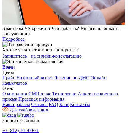
Элайнеры VS брекеты? Что выбрать? Узнайте на онлайн-
консультации
Подробнее
Хотите узнать стоимость виниринга?
Запишитесь на онлайн-консультацию
Врачи
Цены
Прайс
Налоговый вычет
Лечение по ДМС
Онлайн
калькулятор
О нас
О компании
СМИ о нас
Технологии
Анкета первичного
приема
Правовая информация
Наши работы
Отзывы
FAQ
Блог
Контакты
Для слабовидящих
Записаться онлайн
+7 (812) 701∙09∙71