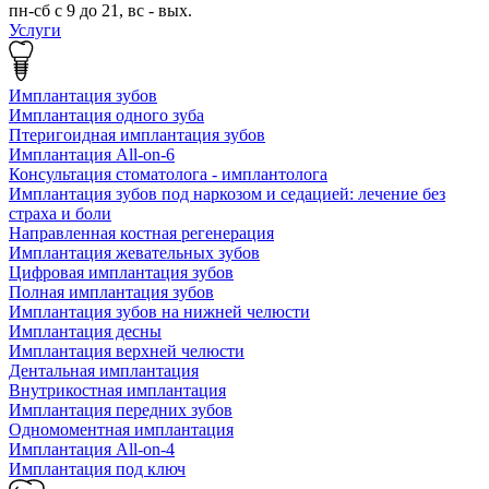
пн-сб с 9 до 21, вс - вых.
Услуги
Имплантация зубов
Имплантация одного зуба
Птеригоидная имплантация зубов
Имплантация All-on-6
Консультация стоматолога - имплантолога
Имплантация зубов под наркозом и седацией: лечение без
страха и боли
Направленная костная регенерация
Имплантация жевательных зубов
Цифровая имплантация зубов
Полная имплантация зубов
Имплантация зубов на нижней челюсти
Имплантация десны
Имплантация верхней челюсти
Дентальная имплантация
Внутрикостная имплантация
Имплантация передних зубов
Одномоментная имплантация
Имплантация All-on-4
Имплантация под ключ