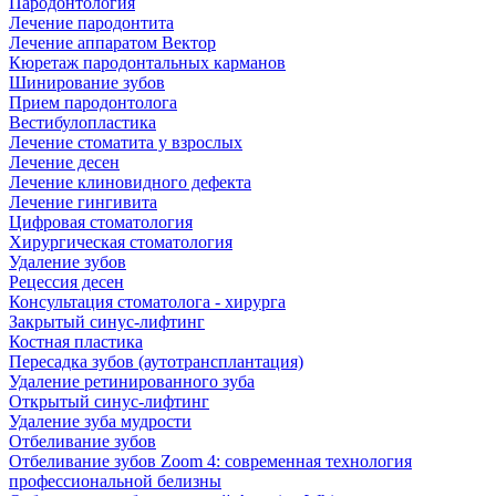
Пародонтология
Лечение пародонтита
Лечение аппаратом Вектор
Кюретаж пародонтальных карманов
Шинирование зубов
Прием пародонтолога
Вестибулопластика
Лечение стоматита у взрослых
Лечение десен
Лечение клиновидного дефекта
Лечение гингивита
Цифровая стоматология
Хирургическая стоматология
Удаление зубов
Рецессия десен
Консультация стоматолога - хирурга
Закрытый синус-лифтинг
Костная пластика
Пересадка зубов (аутотрансплантация)
Удаление ретинированного зуба
Открытый синус-лифтинг
Удаление зуба мудрости
Отбеливание зубов
Отбеливание зубов Zoom 4: современная технология
профессиональной белизны