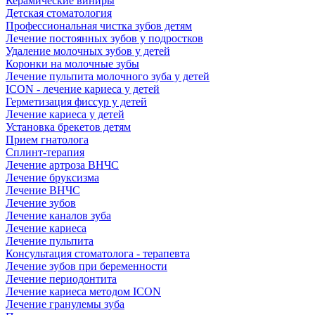
Керамические виниры
Детская стоматология
Профессиональная чистка зубов детям
Лечение постоянных зубов у подростков
Удаление молочных зубов у детей
Коронки на молочные зубы
Лечение пульпита молочного зуба у детей
ICON - лечение кариеса у детей
Герметизация фиссур у детей
Лечение кариеса у детей
Установка брекетов детям
Прием гнатолога
Сплинт-терапия
Лечение артроза ВНЧС
Лечение бруксизма
Лечение ВНЧС
Лечение зубов
Лечение каналов зуба
Лечение кариеса
Лечение пульпита
Консультация стоматолога - терапевта
Лечение зубов при беременности
Лечение периодонтита
Лечение кариеса методом ICON
Лечение гранулемы зуба