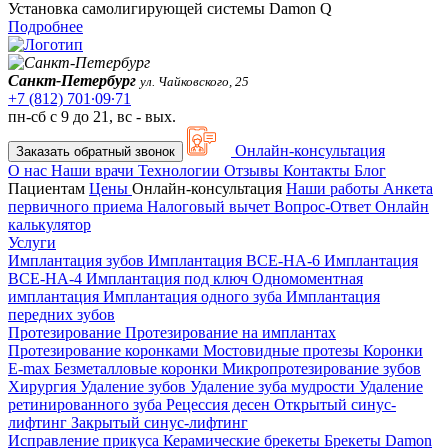
Установка самолигирующей системы Damon Q
Подробнее
Санкт-Петербург
ул. Чайковского, 25
+7 (812) 701∙09∙71
пн-сб с 9 до 21, вс - вых.
Онлайн-консультация
Заказать обратный звонок
О нас
Наши врачи
Технологии
Отзывы
Контакты
Блог
Пациентам
Цены
Онлайн-консультация
Наши работы
Анкета
первичного приема
Налоговый вычет
Вопрос-Ответ
Онлайн
калькулятор
Услуги
Имплантация зубов
Имплантация ВСЕ-НА-6
Имплантация
ВСЕ-НА-4
Имплантация под ключ
Одномоментная
имплантация
Имплантация одного зуба
Имплантация
передних зубов
Протезирование
Протезирование на имплантах
Протезирование коронками
Мостовидные протезы
Коронки
E-max
Безметалловые коронки
Микропротезирование зубов
Хирургия
Удаление зубов
Удаление зуба мудрости
Удаление
ретинированного зуба
Рецессия десен
Открытый синус-
лифтинг
Закрытый синус-лифтинг
Исправление прикуса
Керамические брекеты
Брекеты Damon