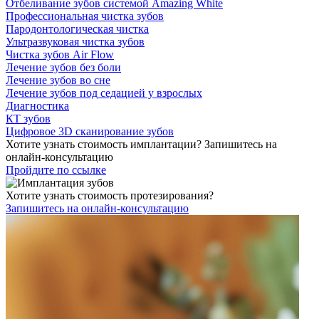
Отбеливание зубов системой Amazing White
Профессиональная чистка зубов
Пародонтологическая чистка
Ультразвуковая чистка зубов
Чистка зубов Air Flow
Лечение зубов без боли
Лечение зубов во сне
Лечение зубов под седацией у взрослых
Диагностика
КТ зубов
Цифровое 3D сканирование зубов
Хотите узнать стоимость имплантации? Запишитесь на
онлайн-консультацию
Пройдите по ссылке
Хотите узнать стоимость протезирования?
Запишитесь на онлайн-консультацию