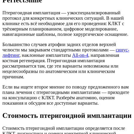
Птеригоидная имплантация — узкоспециализированный
протокол для конкретных клинических ситуаций. В нашей
клинике есть всё необходимое для его проведения: КЛКТ с
трёхмерным планированием, цифровое моделирование,
навигационные шаблоны, полное хирургическое оснащение.
Большинство случаев атрофии задних отделов верхней
челюсти мы закрываем стандартными протоколами —
синус-
лифтинг
, наклонные имплантаты
All-on-4
, направленная
костная регенерация. Птеригоидная имплантация
рассматривается там, где эти варианты невозможны или
нецелесообразны по анатомическим или клиническим
причинам.
Если вы ищете второе мнение по поводу предложенного вам
плана лечения с птеригоидными имплантатами — приходите
на консультацию с КЛКТ. Разберём анатомию, оценим
показания и обсудим все доступные варианты.
Стоимость птеригоидной имплантации
Стоимость птеригоидной имплантации определяется после
КЛКТ-диагностики и оценки конкретной клинической