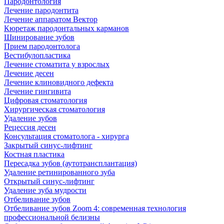
Пародонтология
Лечение пародонтита
Лечение аппаратом Вектор
Кюретаж пародонтальных карманов
Шинирование зубов
Прием пародонтолога
Вестибулопластика
Лечение стоматита у взрослых
Лечение десен
Лечение клиновидного дефекта
Лечение гингивита
Цифровая стоматология
Хирургическая стоматология
Удаление зубов
Рецессия десен
Консультация стоматолога - хирурга
Закрытый синус-лифтинг
Костная пластика
Пересадка зубов (аутотрансплантация)
Удаление ретинированного зуба
Открытый синус-лифтинг
Удаление зуба мудрости
Отбеливание зубов
Отбеливание зубов Zoom 4: современная технология
профессиональной белизны