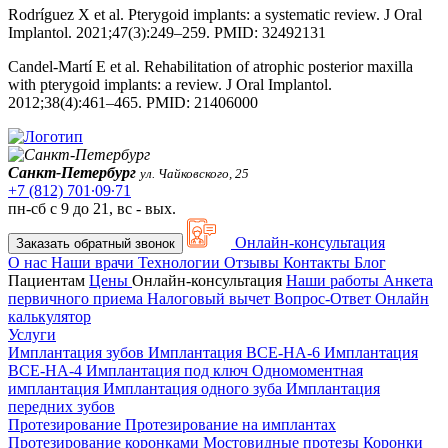
Rodríguez X et al. Pterygoid implants: a systematic review. J Oral
Implantol. 2021;47(3):249–259. PMID: 32492131
Candel-Martí E et al. Rehabilitation of atrophic posterior maxilla
with pterygoid implants: a review. J Oral Implantol.
2012;38(4):461–465. PMID: 21406000
Санкт-Петербург
ул. Чайковского, 25
+7 (812) 701∙09∙71
пн-сб с 9 до 21, вс - вых.
Онлайн-консультация
Заказать обратный звонок
О нас
Наши врачи
Технологии
Отзывы
Контакты
Блог
Пациентам
Цены
Онлайн-консультация
Наши работы
Анкета
первичного приема
Налоговый вычет
Вопрос-Ответ
Онлайн
калькулятор
Услуги
Имплантация зубов
Имплантация ВСЕ-НА-6
Имплантация
ВСЕ-НА-4
Имплантация под ключ
Одномоментная
имплантация
Имплантация одного зуба
Имплантация
передних зубов
Протезирование
Протезирование на имплантах
Протезирование коронками
Мостовидные протезы
Коронки