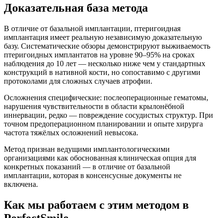
Доказательная база метода
В отличие от базальной имплантации, птеригоидная
имплантация имеет реальную независимую доказательную
базу. Систематические обзоры демонстрируют выживаемость
птеригоидных имплантатов на уровне 90–95% на сроках
наблюдения до 10 лет — несколько ниже чем у стандартных
конструкций в нативной кости, но сопоставимо с другими
протоколами для сложных случаев атрофии.
Осложнения специфические: послеоперационные гематомы,
нарушения чувствительности в области крылонёбной
иннервации, редко — повреждение сосудистых структур. При
точном предоперационном планировании и опыте хирурга
частота тяжёлых осложнений невысока.
Метод признан ведущими имплантологическими
организациями как обоснованная клиническая опция для
конкретных показаний — в отличие от базальной
имплантации, которая в консенсусные документы не
включена.
Как мы работаем с этим методом в
PerfectSmile