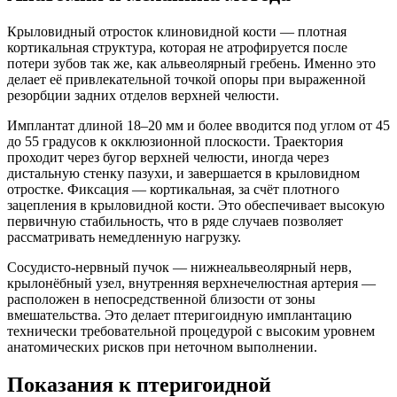
Крыловидный отросток клиновидной кости — плотная
кортикальная структура, которая не атрофируется после
потери зубов так же, как альвеолярный гребень. Именно это
делает её привлекательной точкой опоры при выраженной
резорбции задних отделов верхней челюсти.
Имплантат длиной 18–20 мм и более вводится под углом от 45
до 55 градусов к окклюзионной плоскости. Траектория
проходит через бугор верхней челюсти, иногда через
дистальную стенку пазухи, и завершается в крыловидном
отростке. Фиксация — кортикальная, за счёт плотного
зацепления в крыловидной кости. Это обеспечивает высокую
первичную стабильность, что в ряде случаев позволяет
рассматривать немедленную нагрузку.
Сосудисто-нервный пучок — нижнеальвеолярный нерв,
крылонёбный узел, внутренняя верхнечелюстная артерия —
расположен в непосредственной близости от зоны
вмешательства. Это делает птеригоидную имплантацию
технически требовательной процедурой с высоким уровнем
анатомических рисков при неточном выполнении.
Показания к птеригоидной