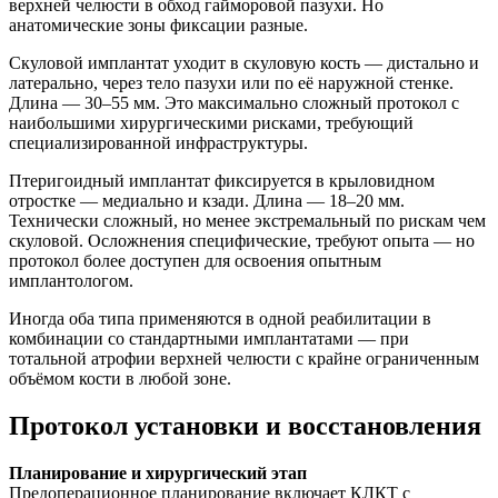
верхней челюсти в обход гайморовой пазухи. Но
анатомические зоны фиксации разные.
Скуловой имплантат уходит в скуловую кость — дистально и
латерально, через тело пазухи или по её наружной стенке.
Длина — 30–55 мм. Это максимально сложный протокол с
наибольшими хирургическими рисками, требующий
специализированной инфраструктуры.
Птеригоидный имплантат фиксируется в крыловидном
отростке — медиально и кзади. Длина — 18–20 мм.
Технически сложный, но менее экстремальный по рискам чем
скуловой. Осложнения специфические, требуют опыта — но
протокол более доступен для освоения опытным
имплантологом.
Иногда оба типа применяются в одной реабилитации в
комбинации со стандартными имплантатами — при
тотальной атрофии верхней челюсти с крайне ограниченным
объёмом кости в любой зоне.
Протокол установки и восстановления
Планирование и хирургический этап
Предоперационное планирование включает КЛКТ с