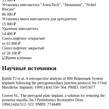
55 000 ₽
Установка имплантата "Astra-Tech", "Straumann", "Nobel
Biocare"
86 000 ₽
Установка мини имплантата для ортодонтии
15 000 ₽
Удаление имплантата
14 400 ₽
Синуслифтинг открытый
от 63 800 ₽
Синуслифтинг закрытый
от 28 100 ₽
Научные источники
Balshi TJ et al. A retrospective analysis of 800 Brånemark System
implants following the pterygomaxillary junction protocol. Int J Oral
Maxillofac Implants. 1999;14(4):556–564. PMID: 10453677
Graves SL. The pterygoid plate implant: a solution for restoring the
posterior maxilla. Int J Periodontics Restorative Dent.
1994;14(6):512–523. PMID: 7744489