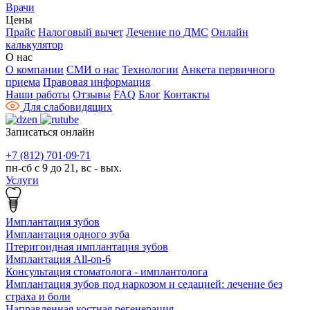
Врачи
Цены
Прайс
Налоговый вычет
Лечение по ДМС
Онлайн
калькулятор
О нас
О компании
СМИ о нас
Технологии
Анкета первичного
приема
Правовая информация
Наши работы
Отзывы
FAQ
Блог
Контакты
Для слабовидящих
Записаться онлайн
+7 (812) 701∙09∙71
пн-сб с 9 до 21, вс - вых.
Услуги
Имплантация зубов
Имплантация одного зуба
Птеригоидная имплантация зубов
Имплантация All-on-6
Консультация стоматолога - имплантолога
Имплантация зубов под наркозом и седацией: лечение без
страха и боли
Направленная костная регенерация