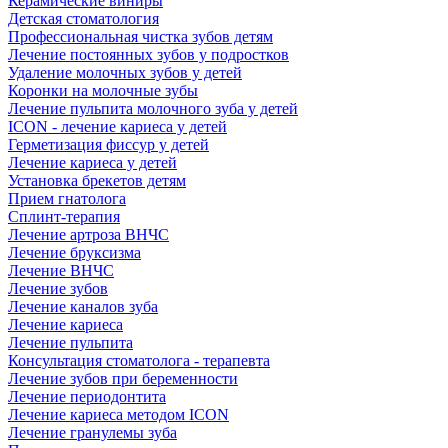
Керамические виниры
Детская стоматология
Профессиональная чистка зубов детям
Лечение постоянных зубов у подростков
Удаление молочных зубов у детей
Коронки на молочные зубы
Лечение пульпита молочного зуба у детей
ICON - лечение кариеса у детей
Герметизация фиссур у детей
Лечение кариеса у детей
Установка брекетов детям
Прием гнатолога
Сплинт-терапия
Лечение артроза ВНЧС
Лечение бруксизма
Лечение ВНЧС
Лечение зубов
Лечение каналов зуба
Лечение кариеса
Лечение пульпита
Консультация стоматолога - терапевта
Лечение зубов при беременности
Лечение периодонтита
Лечение кариеса методом ICON
Лечение гранулемы зуба