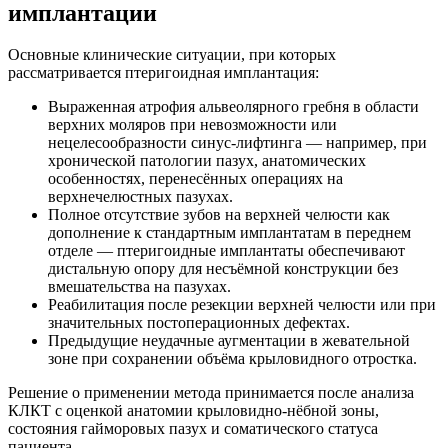
имплантации
Основные клинические ситуации, при которых
рассматривается птеригоидная имплантация:
Выраженная атрофия альвеолярного гребня в области
верхних моляров при невозможности или
нецелесообразности синус-лифтинга — например, при
хронической патологии пазух, анатомических
особенностях, перенесённых операциях на
верхнечелюстных пазухах.
Полное отсутствие зубов на верхней челюсти как
дополнение к стандартным имплантатам в переднем
отделе — птеригоидные имплантаты обеспечивают
дистальную опору для несъёмной конструкции без
вмешательства на пазухах.
Реабилитация после резекции верхней челюсти или при
значительных постоперационных дефектах.
Предыдущие неудачные аугментации в жевательной
зоне при сохранении объёма крыловидного отростка.
Решение о применении метода принимается после анализа
КЛКТ с оценкой анатомии крыловидно-нёбной зоны,
состояния гайморовых пазух и соматического статуса
пациента.