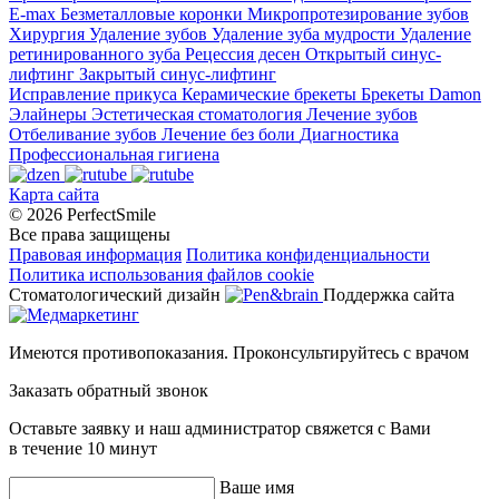
E-max
Безметалловые коронки
Микропротезирование зубов
Хирургия
Удаление зубов
Удаление зуба мудрости
Удаление
ретинированного зуба
Рецессия десен
Открытый синус-
лифтинг
Закрытый синус-лифтинг
Исправление прикуса
Керамические брекеты
Брекеты Damon
Элайнеры
Эстетическая стоматология
Лечение зубов
Отбеливание зубов
Лечение без боли
Диагностика
Профессиональная гигиена
Карта сайта
© 2026 PerfectSmile
Все права защищены
Правовая информация
Политика конфиденциальности
Политика использования файлов cookie
Стоматологический дизайн
Поддержка сайта
Имеются противопоказания. Проконсультируйтесь с врачом
Заказать обратный звонок
Оставьте заявку и наш администратор свяжется с Вами
в течение 10 минут
Ваше имя