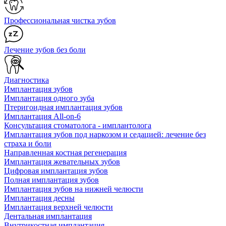
Профессиональная чистка зубов
Лечение зубов без боли
Диагностика
Имплантация зубов
Имплантация одного зуба
Птеригоидная имплантация зубов
Имплантация All-on-6
Консультация стоматолога - имплантолога
Имплантация зубов под наркозом и седацией: лечение без
страха и боли
Направленная костная регенерация
Имплантация жевательных зубов
Цифровая имплантация зубов
Полная имплантация зубов
Имплантация зубов на нижней челюсти
Имплантация десны
Имплантация верхней челюсти
Дентальная имплантация
Внутрикостная имплантация