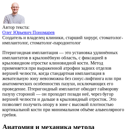
Автор текста:
Олег Юрьевич Пономарев
Создатель и владелец клиники, старший хирург, стоматолог-
имплантолог, стоматолог-пародонтолог
Птеригоидная имплантация — это установка удлинённых
имплантатов в крылонёбную область, с фиксацией в
крыловидном отростке клиновидной кости. Метод
применяется при выраженной атрофии задних отделов
верхней челюсти, когда стандартная имплантация в
жевательную зону невозможна без синус-лифтинга или при
анатомических особенностях пазухи, исключающих его
проведение. Птеригоидный имплантат обходит гайморову
пазуху стороной — он проходит позади неё, через бугор
верхней челюсти и дальше в крыловидный отросток. Это
позволяет получить опору в зоне с высокой плотностью
кортикальной кости при минимальном объёме альвеолярного
гребня.
Анатомия и механика метода