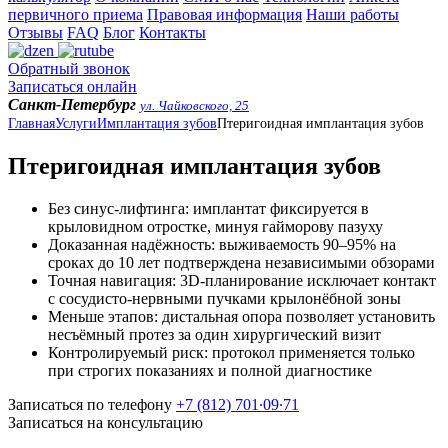
первичного приема
Правовая информация
Наши работы
Отзывы
FAQ
Блог
Контакты
Обратный звонок
Записаться онлайн
Санкт-Петербург
ул. Чайковского, 25
Главная
Услуги
Имплантация зубов
Птеригоидная имплантация зубов
Птеригоидная имплантация зубов
Без синус-лифтинга: имплантат фиксируется в
крыловидном отростке, минуя гайморову пазуху
Доказанная надёжность: выживаемость 90–95% на
сроках до 10 лет подтверждена независимыми обзорами
Точная навигация: 3D-планирование исключает контакт
с сосудисто-нервными пучками крылонёбной зоны
Меньше этапов: дистальная опора позволяет установить
несъёмный протез за один хирургический визит
Контролируемый риск: протокол применяется только
при строгих показаниях и полной диагностике
Записаться по телефону
+7 (812) 701∙09∙71
Записаться на консультацию