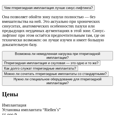
Чем птеригоидная имплантация лучше синус-лифтинга?
Она позволяет обойти зону пазухи полностью — без
вмешательства на ней. Это актуально при хронических
синуситах, анатомических особенностях пазухи или
предыдущих неудачных аугментациях в этой зоне. Синус-
лифтинг при этом остаётся предпочтительным там, где он
технически возможен: он лучше изучен и имеет большую
доказательную базу.
Возможна ли немедленная нагрузка при птеригоидной
имплантации?
Птеригоидная имплантация и скуловая — это одно и то же?
Как долго служат птеригоидные имплантаты?
Можно ли сочетать птеригоидные имплантаты со стандартными?
Нужно ли специальное оборудование для птеригоидной
имплантации?
Цены
Имплантация
Установка имплантата “Riellen`s”