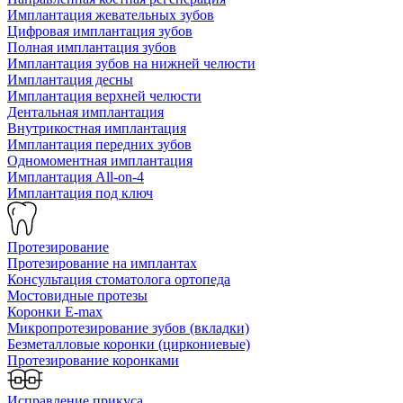
Имплантация жевательных зубов
Цифровая имплантация зубов
Полная имплантация зубов
Имплантация зубов на нижней челюсти
Имплантация десны
Имплантация верхней челюсти
Дентальная имплантация
Внутрикостная имплантация
Имплантация передних зубов
Одномоментная имплантация
Имплантация All-on-4
Имплантация под ключ
Протезирование
Протезирование на имплантах
Консультация стоматолога ортопеда
Мостовидные протезы
Коронки E-max
Микропротезирование зубов (вкладки)
Безметалловые коронки (циркониевые)
Протезирование коронками
Исправление прикуса