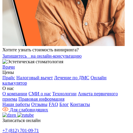
Хотите узнать стоимость виниринга?
Запишитесь на онлайн-консультацию
Врачи
Цены
Прайс
Налоговый вычет
Лечение по ДМС
Онлайн
калькулятор
О нас
О компании
СМИ о нас
Технологии
Анкета первичного
приема
Правовая информация
Наши работы
Отзывы
FAQ
Блог
Контакты
Для слабовидящих
Записаться онлайн
+7 (812) 701∙09∙71