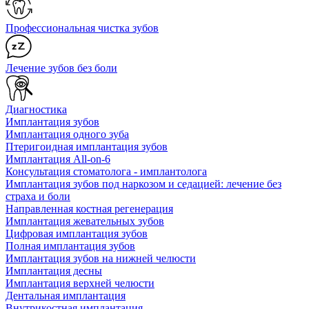
Профессиональная чистка зубов
Лечение зубов без боли
Диагностика
Имплантация зубов
Имплантация одного зуба
Птеригоидная имплантация зубов
Имплантация All-on-6
Консультация стоматолога - имплантолога
Имплантация зубов под наркозом и седацией: лечение без
страха и боли
Направленная костная регенерация
Имплантация жевательных зубов
Цифровая имплантация зубов
Полная имплантация зубов
Имплантация зубов на нижней челюсти
Имплантация десны
Имплантация верхней челюсти
Дентальная имплантация
Внутрикостная имплантация