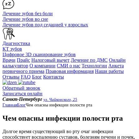
Лечение зубов без боли
Лечение зубов во сне
Лечение зубов под седацией у взрослых
Диагностика
КТ зубов
Цифровое 3D сканирование зубов
Врачи
Прайс
Налоговый вычет
Лечение по ДМС
Онлайн
калькулятор
О компании
СМИ о нас
Технологии
Анкета
первичного приема
Правовая информация
Наши работы
Отзывы
FAQ
Блог
Контакты
Обратный звонок
Записаться онлайн
Санкт-Петербург
ул. Чайковского, 25
Главная
Блог
Чем опасны инфекции полости рта
Чем опасны инфекции полости рта
Долгое время существующий во рту очаг инфекции
способствует воспалению суставов, болезням печени и почек,