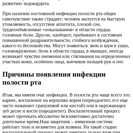
развитию эндокардита.
При наличии постоянной инфекции полости рта общее
самочувствие также страдает: человек жалуется на быструю
утомляемость, отсутствие аппетита, плохой сон,
труднообъяснимые «покалывания» в области сердца,
головные боли. Другие, наоборот, пребывают в состоянии
повышенной раздражительности, стойкого возбуждения,
какого-то беспокойства. Могут появиться: звон и шум в ушах,
головокружение, боли в области сердца, в мышцах, иногда
возникает чувство онемения или стягивания на определенных
участках кожи, особенно лица, кончиков пальцев рук и ног.
Причины появления инфекции
полости рта
Итак, мы имеем очаг инфекции. В полости рта чаще всего это:
кариес, воспаление на верхушке корня (периодонтит, его еще
часто называют гранулемой или кистой) или в окружающих
зуб десне и кости (пародонтит). Воспалительный процесс
может протекать абсолютно безсимптомно достаточно
длительное время.Наш защитник – иммунная система
работает тихо и незаметно для хозяина. На такой стадии
воспалительный процесс может заметить только врач при