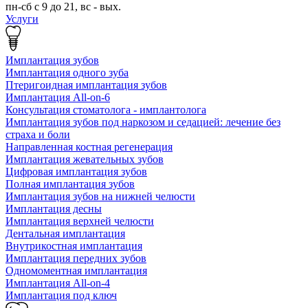
пн-сб с 9 до 21, вс - вых.
Услуги
Имплантация зубов
Имплантация одного зуба
Птеригоидная имплантация зубов
Имплантация All-on-6
Консультация стоматолога - имплантолога
Имплантация зубов под наркозом и седацией: лечение без
страха и боли
Направленная костная регенерация
Имплантация жевательных зубов
Цифровая имплантация зубов
Полная имплантация зубов
Имплантация зубов на нижней челюсти
Имплантация десны
Имплантация верхней челюсти
Дентальная имплантация
Внутрикостная имплантация
Имплантация передних зубов
Одномоментная имплантация
Имплантация All-on-4
Имплантация под ключ