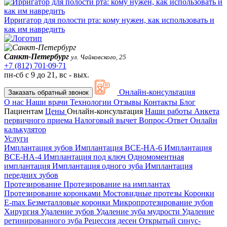
Ирригатор для полости рта: кому нужен, как использовать и
как им навредить
Санкт-Петербург
ул. Чайковского, 25
+7 (812) 701∙09∙71
пн-сб с 9 до 21, вс - вых.
Онлайн-консультация
Заказать обратный звонок
О нас
Наши врачи
Технологии
Отзывы
Контакты
Блог
Пациентам
Цены
Онлайн-консультация
Наши работы
Анкета
первичного приема
Налоговый вычет
Вопрос-Ответ
Онлайн
калькулятор
Услуги
Имплантация зубов
Имплантация ВСЕ-НА-6
Имплантация
ВСЕ-НА-4
Имплантация под ключ
Одномоментная
имплантация
Имплантация одного зуба
Имплантация
передних зубов
Протезирование
Протезирование на имплантах
Протезирование коронками
Мостовидные протезы
Коронки
E-max
Безметалловые коронки
Микропротезирование зубов
Хирургия
Удаление зубов
Удаление зуба мудрости
Удаление
ретинированного зуба
Рецессия десен
Открытый синус-