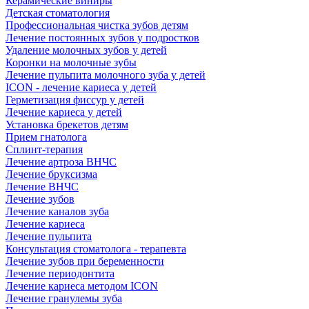
Керамические виниры
Детская стоматология
Профессиональная чистка зубов детям
Лечение постоянных зубов у подростков
Удаление молочных зубов у детей
Коронки на молочные зубы
Лечение пульпита молочного зуба у детей
ICON - лечение кариеса у детей
Герметизация фиссур у детей
Лечение кариеса у детей
Установка брекетов детям
Прием гнатолога
Сплинт-терапия
Лечение артроза ВНЧС
Лечение бруксизма
Лечение ВНЧС
Лечение зубов
Лечение каналов зуба
Лечение кариеса
Лечение пульпита
Консультация стоматолога - терапевта
Лечение зубов при беременности
Лечение периодонтита
Лечение кариеса методом ICON
Лечение гранулемы зуба