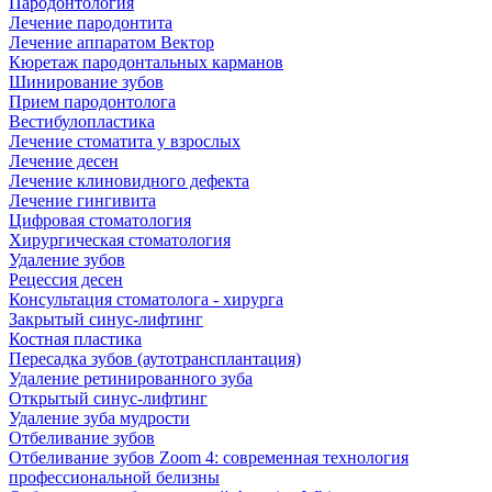
Пародонтология
Лечение пародонтита
Лечение аппаратом Вектор
Кюретаж пародонтальных карманов
Шинирование зубов
Прием пародонтолога
Вестибулопластика
Лечение стоматита у взрослых
Лечение десен
Лечение клиновидного дефекта
Лечение гингивита
Цифровая стоматология
Хирургическая стоматология
Удаление зубов
Рецессия десен
Консультация стоматолога - хирурга
Закрытый синус-лифтинг
Костная пластика
Пересадка зубов (аутотрансплантация)
Удаление ретинированного зуба
Открытый синус-лифтинг
Удаление зуба мудрости
Отбеливание зубов
Отбеливание зубов Zoom 4: современная технология
профессиональной белизны