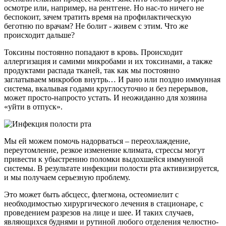
осмотре или, например, на рентгене. Но нас-то ничего не
беспокоит, зачем тратить время на профилактическую
беготню по врачам? Не болит - живем с этим. Что же
происходит дальше?
Токсины постоянно попадают в кровь. Происходит
аллергизация и самими микробами и их токсинами, а также
продуктами распада тканей, так как мы постоянно
заглатываем микробов внутрь… И рано или поздно иммунная
система, вкалывая годами круглосуточно и без перерывов,
может просто-напросто устать. И неожиданно для хозяина
«уйти в отпуск».
Мы ей можем помочь надорваться – переохлаждение,
переутомление, резкое изменение климата, стрессы могут
привести к убыстрению поломки выдохшейся иммунной
системы. В результате инфекции полости рта активизируется,
и мы получаем серьезную проблему.
Это может быть абсцесс, флегмона, остеомиелит с
необходимостью хирургического лечения в стационаре, с
проведением разрезов на лице и шее. И таких случаев,
являющихся буднями и рутиной любого отделения челюстно-