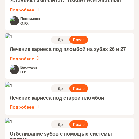
Установка имплантата Tissue Level Strauman
Подробнее
Пономарев
О.Ю.
До
После
Лечение кариеса под пломбой на зубах 26 и 27
Подробнее
Бахмудов
Н.Р.
До
После
Лечение кариеса под старой пломбой
Подробнее
До
После
Отбеливание зубов с помощью системы