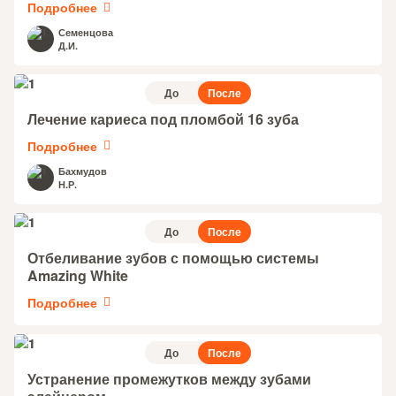
Подробнее
Семенцова
Д.И.
До
После
Лечение кариеса под пломбой 16 зуба
Подробнее
Бахмудов
Н.Р.
До
После
Отбеливание зубов с помощью системы
Amazing White
Подробнее
До
После
Устранение промежутков между зубами