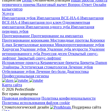
Пациентам
Цены
Онлайн-консультация
Наши работы
Анкета
первичного приема
Налоговый вычет
Вопрос-Ответ
Онлайн
калькулятор
Услуги
Имплантация зубов
Имплантация ВСЕ-НА-6
Имплантация
ВСЕ-НА-4
Имплантация под ключ
Одномоментная
имплантация
Имплантация одного зуба
Имплантация
передних зубов
Протезирование
Протезирование на имплантах
Протезирование коронками
Мостовидные протезы
Коронки
E-max
Безметалловые коронки
Микропротезирование зубов
Хирургия
Удаление зубов
Удаление зуба мудрости
Удаление
ретинированного зуба
Рецессия десен
Открытый синус-
лифтинг
Закрытый синус-лифтинг
Исправление прикуса
Керамические брекеты
Брекеты Damon
Элайнеры
Эстетическая стоматология
Лечение зубов
Отбеливание зубов
Лечение без боли
Диагностика
Профессиональная гигиена
Карта сайта
© 2026 PerfectSmile
Все права защищены
Правовая информация
Политика конфиденциальности
Политика использования файлов cookie
Стоматологический дизайн
Поддержка сайта