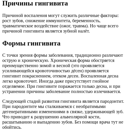
Причины гингивита
Причиной воспаления могут служить различные факторы:
рост зубов, снижение иммунитета, беременность,
травматическое воздействие (ожог, травма). Но чаще всего
причиной гингивита является зубной налёт.
Формы гингивита
С точки зрения формы заболевания, традиционно различают
острую и хроническую. Хроническая форма обостряется
преимущественно зимой и весной (это проявляется
усиливающейся кровоточивостью дёсен) проявляется
гингивит покраснением, отеком десен. Воспаленная десна
легко кровоточит. Иногда даже присутствует гнойное
отделяемое. При гингивите поражается только десна, и при
устранении причины заболевание полностью излечивается.
Следующей стадий развития гингивита является пародонтит.
При пародонтите мы сталкиваемся с необратимыми
дегенеративными изменениями в связке, удерживающей зуб.
Что приводит к разрушению альвеолярной кости,
расшатыванию и выпадению зубов. Без помощи врача тут не
обойтись.