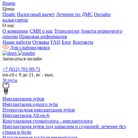
Врачи
Цены
Прайс
Налоговый вычет
Лечение по ДМС
Онлайн
калькулятор
О нас
О компании
СМИ о нас
Технологии
Анкета первичного
приема
Правовая информация
Наши работы
Отзывы
FAQ
Блог
Контакты
Для слабовидящих
Записаться онлайн
+7 (812) 701∙09∙71
пн-сб с 9 до 21, вс - вых.
Услуги
Имплантация зубов
Имплантация одного зуба
Птеригоидная имплантация зубов
Имплантация All-on-6
Консультация стоматолога - имплантолога
Имплантация зубов под наркозом и седацией: лечение без
страха и боли
Направленная костная регенерация