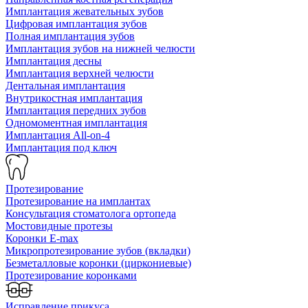
Имплантация жевательных зубов
Цифровая имплантация зубов
Полная имплантация зубов
Имплантация зубов на нижней челюсти
Имплантация десны
Имплантация верхней челюсти
Дентальная имплантация
Внутрикостная имплантация
Имплантация передних зубов
Одномоментная имплантация
Имплантация All-on-4
Имплантация под ключ
Протезирование
Протезирование на имплантах
Консультация стоматолога ортопеда
Мостовидные протезы
Коронки E-max
Микропротезирование зубов (вкладки)
Безметалловые коронки (циркониевые)
Протезирование коронками
Исправление прикуса