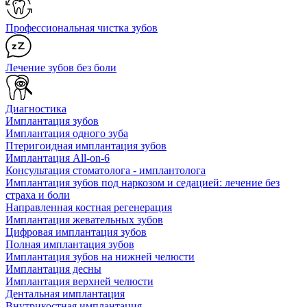
Профессиональная чистка зубов
Лечение зубов без боли
Диагностика
Имплантация зубов
Имплантация одного зуба
Птеригоидная имплантация зубов
Имплантация All-on-6
Консультация стоматолога - имплантолога
Имплантация зубов под наркозом и седацией: лечение без
страха и боли
Направленная костная регенерация
Имплантация жевательных зубов
Цифровая имплантация зубов
Полная имплантация зубов
Имплантация зубов на нижней челюсти
Имплантация десны
Имплантация верхней челюсти
Дентальная имплантация
Внутрикостная имплантация