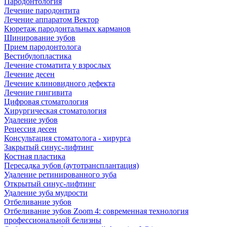
Пародонтология
Лечение пародонтита
Лечение аппаратом Вектор
Кюретаж пародонтальных карманов
Шинирование зубов
Прием пародонтолога
Вестибулопластика
Лечение стоматита у взрослых
Лечение десен
Лечение клиновидного дефекта
Лечение гингивита
Цифровая стоматология
Хирургическая стоматология
Удаление зубов
Рецессия десен
Консультация стоматолога - хирурга
Закрытый синус-лифтинг
Костная пластика
Пересадка зубов (аутотрансплантация)
Удаление ретинированного зуба
Открытый синус-лифтинг
Удаление зуба мудрости
Отбеливание зубов
Отбеливание зубов Zoom 4: современная технология
профессиональной белизны