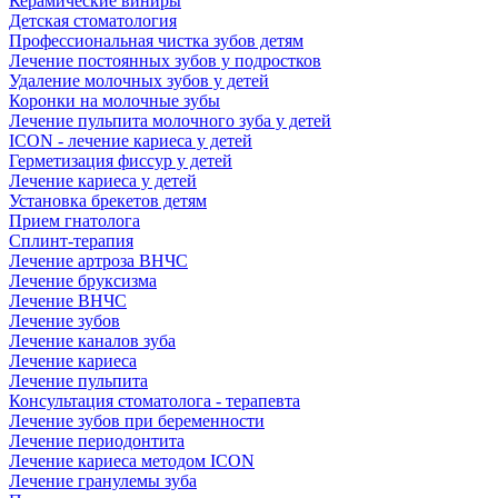
Керамические виниры
Детская стоматология
Профессиональная чистка зубов детям
Лечение постоянных зубов у подростков
Удаление молочных зубов у детей
Коронки на молочные зубы
Лечение пульпита молочного зуба у детей
ICON - лечение кариеса у детей
Герметизация фиссур у детей
Лечение кариеса у детей
Установка брекетов детям
Прием гнатолога
Сплинт-терапия
Лечение артроза ВНЧС
Лечение бруксизма
Лечение ВНЧС
Лечение зубов
Лечение каналов зуба
Лечение кариеса
Лечение пульпита
Консультация стоматолога - терапевта
Лечение зубов при беременности
Лечение периодонтита
Лечение кариеса методом ICON
Лечение гранулемы зуба