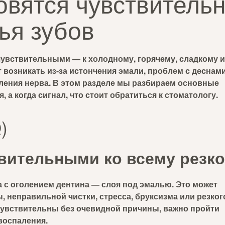
вятся чувствительн
ья зубов
чувствительными — к холодному, горячему, сладкому 
 возникать из-за истончения эмали, проблем с деснами
аления нерва. В этом разделе мы разбираем основные
 а когда сигнал, что стоит обратиться к стоматологу.
)
вительными ко всему резк
а с оголением дентина — слоя под эмалью. Это может
, неправильной чистки, стресса, бруксизма или резког
 чувствительны без очевидной причины, важно пройти
воспаления.