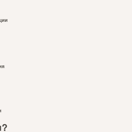
ции
ия
н
и?