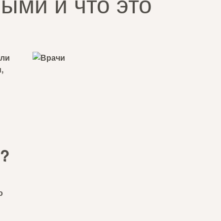
ыми и что это
или
,
о?
о