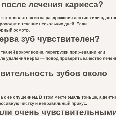
 после лечения кариеса?
жет появляться из-за раздражения дентина или адапта
оходят в течение нескольких дней. Если
орный осмотр.
ерва зуб чувствителен?
 тканей вокруг корня, перегрузки при жевании или
сле удаления нерва — повод проверить качество лечен
вительность зубов около
а с ее опущением. В этом месте эмаль тоньше, а денти
ессивную чистку и неправильный прикус.
тали очень чувствительным