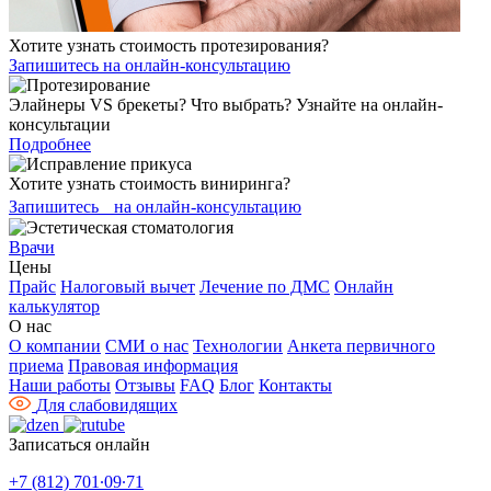
Хотите узнать стоимость протезирования?
Запишитесь на онлайн-консультацию
Элайнеры VS брекеты? Что выбрать? Узнайте на онлайн-
консультации
Подробнее
Хотите узнать стоимость виниринга?
Запишитесь на онлайн-консультацию
Врачи
Цены
Прайс
Налоговый вычет
Лечение по ДМС
Онлайн
калькулятор
О нас
О компании
СМИ о нас
Технологии
Анкета первичного
приема
Правовая информация
Наши работы
Отзывы
FAQ
Блог
Контакты
Для слабовидящих
Записаться онлайн
+7 (812) 701∙09∙71