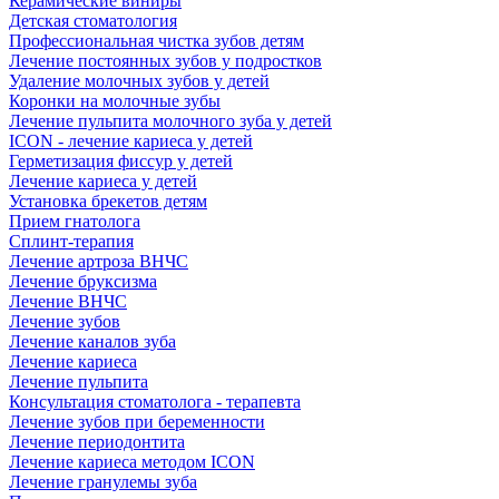
Керамические виниры
Детская стоматология
Профессиональная чистка зубов детям
Лечение постоянных зубов у подростков
Удаление молочных зубов у детей
Коронки на молочные зубы
Лечение пульпита молочного зуба у детей
ICON - лечение кариеса у детей
Герметизация фиссур у детей
Лечение кариеса у детей
Установка брекетов детям
Прием гнатолога
Сплинт-терапия
Лечение артроза ВНЧС
Лечение бруксизма
Лечение ВНЧС
Лечение зубов
Лечение каналов зуба
Лечение кариеса
Лечение пульпита
Консультация стоматолога - терапевта
Лечение зубов при беременности
Лечение периодонтита
Лечение кариеса методом ICON
Лечение гранулемы зуба