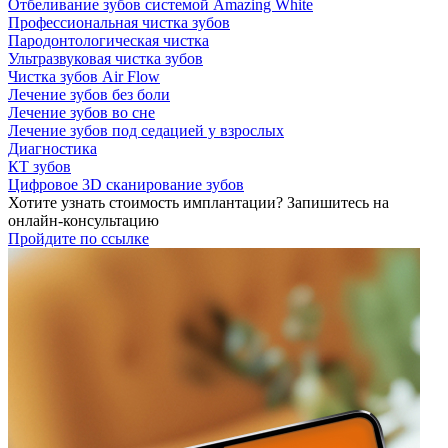
Отбеливание зубов системой Amazing White
Профессиональная чистка зубов
Пародонтологическая чистка
Ультразвуковая чистка зубов
Чистка зубов Air Flow
Лечение зубов без боли
Лечение зубов во сне
Лечение зубов под седацией у взрослых
Диагностика
КТ зубов
Цифровое 3D сканирование зубов
Хотите узнать стоимость имплантации? Запишитесь на
онлайн-консультацию
Пройдите по ссылке