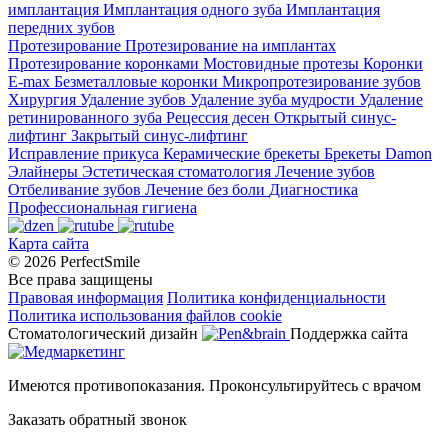
имплантация
Имплантация одного зуба
Имплантация
передних зубов
Протезирование
Протезирование на имплантах
Протезирование коронками
Мостовидные протезы
Коронки
E-max
Безметалловые коронки
Микропротезирование зубов
Хирургия
Удаление зубов
Удаление зуба мудрости
Удаление
ретинированного зуба
Рецессия десен
Открытый синус-
лифтинг
Закрытый синус-лифтинг
Исправление прикуса
Керамические брекеты
Брекеты Damon
Элайнеры
Эстетическая стоматология
Лечение зубов
Отбеливание зубов
Лечение без боли
Диагностика
Профессиональная гигиена
Карта сайта
© 2026 PerfectSmile
Все права защищены
Правовая информация
Политика конфиденциальности
Политика использования файлов cookie
Стоматологический дизайн
Поддержка сайта
Имеются противопоказания. Проконсультируйтесь с врачом
Заказать обратный звонок