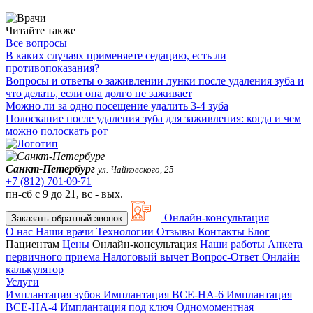
Читайте также
Все вопросы
В каких случаях применяете седацию, есть ли
противопоказания?
Вопросы и ответы о заживлении лунки после удаления зуба и
что делать, если она долго не заживает
Можно ли за одно посещение удалить 3-4 зуба
Полоскание после удаления зуба для заживления: когда и чем
можно полоскать рот
Санкт-Петербург
ул. Чайковского, 25
+7 (812) 701∙09∙71
пн-сб с 9 до 21, вс - вых.
Онлайн-консультация
Заказать обратный звонок
О нас
Наши врачи
Технологии
Отзывы
Контакты
Блог
Пациентам
Цены
Онлайн-консультация
Наши работы
Анкета
первичного приема
Налоговый вычет
Вопрос-Ответ
Онлайн
калькулятор
Услуги
Имплантация зубов
Имплантация ВСЕ-НА-6
Имплантация
ВСЕ-НА-4
Имплантация под ключ
Одномоментная