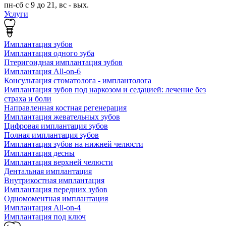
пн-сб с 9 до 21, вс - вых.
Услуги
Имплантация зубов
Имплантация одного зуба
Птеригоидная имплантация зубов
Имплантация All-on-6
Консультация стоматолога - имплантолога
Имплантация зубов под наркозом и седацией: лечение без
страха и боли
Направленная костная регенерация
Имплантация жевательных зубов
Цифровая имплантация зубов
Полная имплантация зубов
Имплантация зубов на нижней челюсти
Имплантация десны
Имплантация верхней челюсти
Дентальная имплантация
Внутрикостная имплантация
Имплантация передних зубов
Одномоментная имплантация
Имплантация All-on-4
Имплантация под ключ