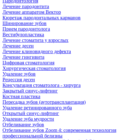
Пародонтология
Лечение пародонтита
Лечение аппаратом Вектор
Кюретаж пародонтальных карманов
Шинирование зубов
Прием пародонтолога
Вестибулопластика
Лечение стоматита у взрослых
Лечение десен
Лечение клиновидного дефекта
Лечение гингивита
Цифровая стоматология
Хирургическая стоматология
Удаление зубов
Рецессия десен
Консультация стоматолога - хирурга
Закрытый синус-лифтинг
Костная пластика
Пересадка зубов (аутотрансплантация)
Удаление ретинированного зуба
Открытый синус-лифтинг
Удаление зуба мудрости
Отбеливание зубов
Отбеливание зубов Zoom 4: современная технология
профессиональной белизны