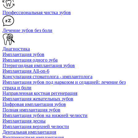
Профессиональная чистка зубов
Лечение зубов без боли
Диагностика
Имплантация зубов
Имплантация одного зуба
Птеригоидная имплантация зубов
Имплантация All-on-6
Консультация стоматолога - имплантолога
Имплантация зубов под наркозом и седацией: лечение без
страха и боли
Направленная костная регенерация
Имплантация жевательных зубов
Цифровая имплантация зубов
Полная имплантация зубов
Имплантация зубов на нижней челюсти
Имплантация десны
Имплантация верхней челюсти
Дентальная имплантация
Внутрикостная имплантация