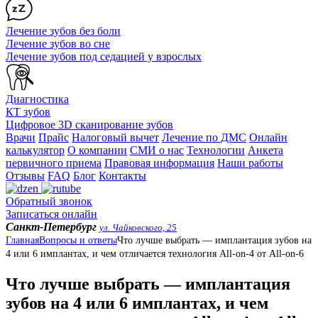
Лечение зубов без боли
Лечение зубов во сне
Лечение зубов под седацией у взрослых
Диагностика
КТ зубов
Цифровое 3D сканирование зубов
Врачи
Прайс
Налоговый вычет
Лечение по ДМС
Онлайн
калькулятор
О компании
СМИ о нас
Технологии
Анкета
первичного приема
Правовая информация
Наши работы
Отзывы
FAQ
Блог
Контакты
Обратный звонок
Записаться онлайн
Санкт-Петербург
ул. Чайковского, 25
Главная
Вопросы и ответы
Что лучше выбрать — имплантация зубов на
4 или 6 имплантах, и чем отличается технология All-on-4 от All-on-6
Что лучше выбрать — имплантация
зубов на 4 или 6 имплантах, и чем