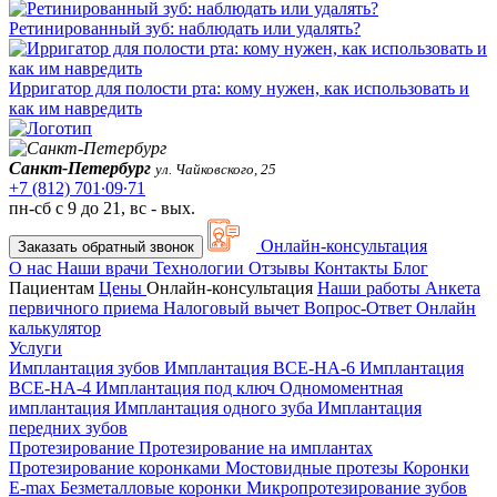
Ретинированный зуб: наблюдать или удалять?
Ирригатор для полости рта: кому нужен, как использовать и
как им навредить
Санкт-Петербург
ул. Чайковского, 25
+7 (812) 701∙09∙71
пн-сб с 9 до 21, вс - вых.
Онлайн-консультация
Заказать обратный звонок
О нас
Наши врачи
Технологии
Отзывы
Контакты
Блог
Пациентам
Цены
Онлайн-консультация
Наши работы
Анкета
первичного приема
Налоговый вычет
Вопрос-Ответ
Онлайн
калькулятор
Услуги
Имплантация зубов
Имплантация ВСЕ-НА-6
Имплантация
ВСЕ-НА-4
Имплантация под ключ
Одномоментная
имплантация
Имплантация одного зуба
Имплантация
передних зубов
Протезирование
Протезирование на имплантах
Протезирование коронками
Мостовидные протезы
Коронки
E-max
Безметалловые коронки
Микропротезирование зубов