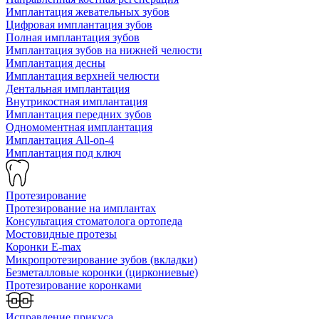
Имплантация жевательных зубов
Цифровая имплантация зубов
Полная имплантация зубов
Имплантация зубов на нижней челюсти
Имплантация десны
Имплантация верхней челюсти
Дентальная имплантация
Внутрикостная имплантация
Имплантация передних зубов
Одномоментная имплантация
Имплантация All-on-4
Имплантация под ключ
Протезирование
Протезирование на имплантах
Консультация стоматолога ортопеда
Мостовидные протезы
Коронки E-max
Микропротезирование зубов (вкладки)
Безметалловые коронки (циркониевые)
Протезирование коронками
Исправление прикуса