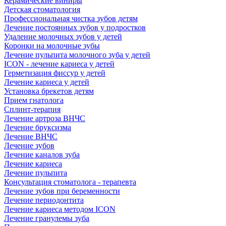
Керамические виниры
Детская стоматология
Профессиональная чистка зубов детям
Лечение постоянных зубов у подростков
Удаление молочных зубов у детей
Коронки на молочные зубы
Лечение пульпита молочного зуба у детей
ICON - лечение кариеса у детей
Герметизация фиссур у детей
Лечение кариеса у детей
Установка брекетов детям
Прием гнатолога
Сплинт-терапия
Лечение артроза ВНЧС
Лечение бруксизма
Лечение ВНЧС
Лечение зубов
Лечение каналов зуба
Лечение кариеса
Лечение пульпита
Консультация стоматолога - терапевта
Лечение зубов при беременности
Лечение периодонтита
Лечение кариеса методом ICON
Лечение гранулемы зуба