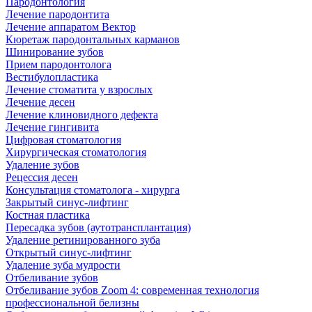
Пародонтология
Лечение пародонтита
Лечение аппаратом Вектор
Кюретаж пародонтальных карманов
Шинирование зубов
Прием пародонтолога
Вестибулопластика
Лечение стоматита у взрослых
Лечение десен
Лечение клиновидного дефекта
Лечение гингивита
Цифровая стоматология
Хирургическая стоматология
Удаление зубов
Рецессия десен
Консультация стоматолога - хирурга
Закрытый синус-лифтинг
Костная пластика
Пересадка зубов (аутотрансплантация)
Удаление ретинированного зуба
Открытый синус-лифтинг
Удаление зуба мудрости
Отбеливание зубов
Отбеливание зубов Zoom 4: современная технология
профессиональной белизны