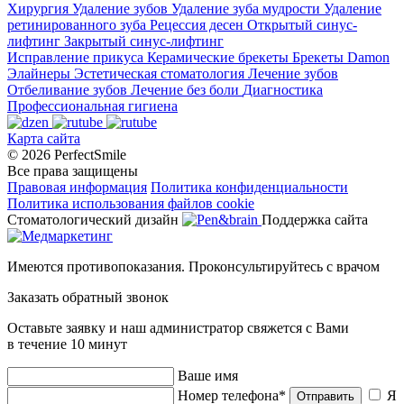
Хирургия
Удаление зубов
Удаление зуба мудрости
Удаление
ретинированного зуба
Рецессия десен
Открытый синус-
лифтинг
Закрытый синус-лифтинг
Исправление прикуса
Керамические брекеты
Брекеты Damon
Элайнеры
Эстетическая стоматология
Лечение зубов
Отбеливание зубов
Лечение без боли
Диагностика
Профессиональная гигиена
Карта сайта
© 2026 PerfectSmile
Все права защищены
Правовая информация
Политика конфиденциальности
Политика использования файлов cookie
Стоматологический дизайн
Поддержка сайта
Имеются противопоказания. Проконсультируйтесь с врачом
Заказать обратный звонок
Оставьте заявку и наш администратор свяжется с Вами
в течение 10 минут
Ваше имя
Номер телефона*
Я
Отправить