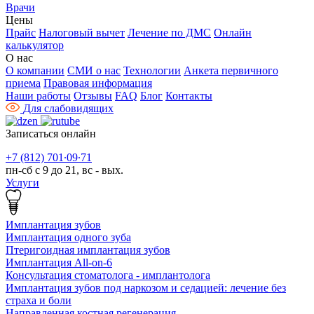
Врачи
Цены
Прайс
Налоговый вычет
Лечение по ДМС
Онлайн
калькулятор
О нас
О компании
СМИ о нас
Технологии
Анкета первичного
приема
Правовая информация
Наши работы
Отзывы
FAQ
Блог
Контакты
Для слабовидящих
Записаться онлайн
+7 (812) 701∙09∙71
пн-сб с 9 до 21, вс - вых.
Услуги
Имплантация зубов
Имплантация одного зуба
Птеригоидная имплантация зубов
Имплантация All-on-6
Консультация стоматолога - имплантолога
Имплантация зубов под наркозом и седацией: лечение без
страха и боли
Направленная костная регенерация