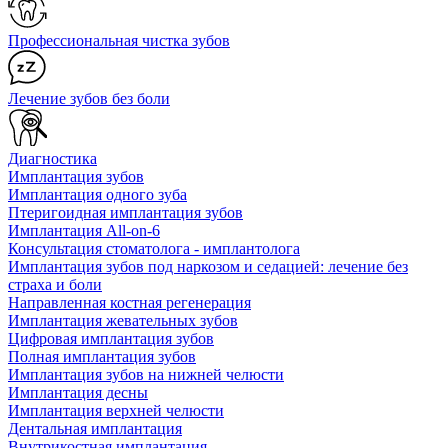
Профессиональная чистка зубов
Лечение зубов без боли
Диагностика
Имплантация зубов
Имплантация одного зуба
Птеригоидная имплантация зубов
Имплантация All-on-6
Консультация стоматолога - имплантолога
Имплантация зубов под наркозом и седацией: лечение без
страха и боли
Направленная костная регенерация
Имплантация жевательных зубов
Цифровая имплантация зубов
Полная имплантация зубов
Имплантация зубов на нижней челюсти
Имплантация десны
Имплантация верхней челюсти
Дентальная имплантация
Внутрикостная имплантация