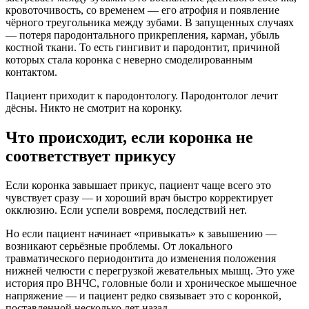
кровоточивость, со временем — его атрофия и появление
чёрного треугольника между зубами. В запущенных случаях
— потеря пародонтального прикрепления, карман, убыль
костной ткани. То есть гингивит и пародонтит, причиной
которых стала коронка с неверно смоделированным
контактом.
Пациент приходит к пародонтологу. Пародонтолог лечит
дёсны. Никто не смотрит на коронку.
Что происходит, если коронка не
соответствует прикусу
Если коронка завышает прикус, пациент чаще всего это
чувствует сразу — и хороший врач быстро корректирует
окклюзию. Если успели вовремя, последствий нет.
Но если пациент начинает «привыкать» к завышению —
возникают серьёзные проблемы. От локального
травматического периодонтита до изменения положения
нижней челюсти с перегрузкой жевательных мышц. Это уже
история про ВНЧС, головные боли и хроническое мышечное
напряжение — и пациент редко связывает это с коронкой,
поставленной несколько лет назад.