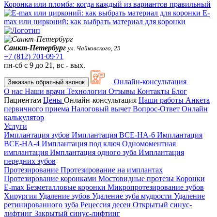
Коронка или пломба: когда каждый из вариантов правильный
E-
max или цирконий: как выбрать материал для коронки
Санкт-Петербург
ул. Чайковского, 25
+7 (812) 701∙09∙71
пн-сб с 9 до 21, вс - вых.
Онлайн-консультация
Заказать обратный звонок
О нас
Наши врачи
Технологии
Отзывы
Контакты
Блог
Пациентам
Цены
Онлайн-консультация
Наши работы
Анкета
первичного приема
Налоговый вычет
Вопрос-Ответ
Онлайн
калькулятор
Услуги
Имплантация зубов
Имплантация ВСЕ-НА-6
Имплантация
ВСЕ-НА-4
Имплантация под ключ
Одномоментная
имплантация
Имплантация одного зуба
Имплантация
передних зубов
Протезирование
Протезирование на имплантах
Протезирование коронками
Мостовидные протезы
Коронки
E-max
Безметалловые коронки
Микропротезирование зубов
Хирургия
Удаление зубов
Удаление зуба мудрости
Удаление
ретинированного зуба
Рецессия десен
Открытый синус-
лифтинг
Закрытый синус-лифтинг