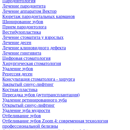
Пародонтология
Лечение пародонтита
Лечение аппаратом Вектор
Кюретаж пародонтальных карманов
Шинирование зубов
Прием пародонтолога
Вестибулопластика
Лечение стоматита у взрослых
Лечение десен
Лечение клиновидного дефекта
Лечение гингивита
Цифровая стоматология
Хирургическая стоматология
Удаление зубов
Рецессия десен
Консультация стоматолога - хирурга
Закрытый синус-лифтинг
Костная пластика
Пересадка зубов (аутотрансплантация)
Удаление ретинированного зуба
Открытый синус-лифтинг
Удаление зуба мудрости
Отбеливание зубов
Отбеливание зубов Zoom 4: современная технология
профессиональной белизны