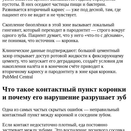
пустоты. В них оседают частицы пищи и бактерии.
Развивается вторичный кариес — уже под десной, там, где
пациент его не видит и не чувствует.
Скопление биоплёнки в этой зоне вызывает локальный
гингивит, который переходит в пародонтит — строго вокруг
одного зуба. Пациент думает, что у него «что-то с дёснами»,
не понимая, что источник — коронка.
Клинические данные подтверждают: большой цементный
зазор открывает доступ ротовой жидкости к фиксирующему
цементу, что запускает его деградацию, создаёт условия для
накопления налёта и в конечном счёте приводит к
вторичному кариесу и пародонтиту в зоне края коронки.
PubMed Central
Что такое контактный пункт коронки
и почему его нарушение разрушает зуб
Одна из самых частых скрытых ошибок — неправильный
контактный пункт между коронкой и соседним зубом.
Если контакт недостаточно плотный, еда постоянно
застревает между зубами. Это воспаление десневого сосочка,