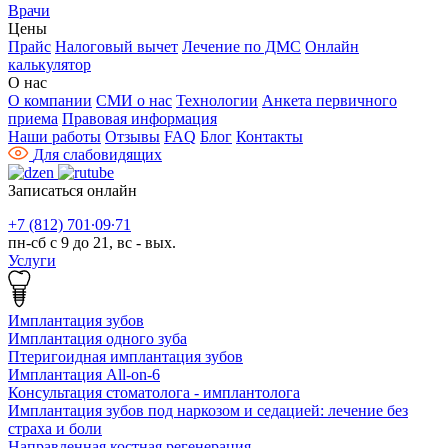
Врачи
Цены
Прайс
Налоговый вычет
Лечение по ДМС
Онлайн
калькулятор
О нас
О компании
СМИ о нас
Технологии
Анкета первичного
приема
Правовая информация
Наши работы
Отзывы
FAQ
Блог
Контакты
Для слабовидящих
Записаться онлайн
+7 (812) 701∙09∙71
пн-сб с 9 до 21, вс - вых.
Услуги
Имплантация зубов
Имплантация одного зуба
Птеригоидная имплантация зубов
Имплантация All-on-6
Консультация стоматолога - имплантолога
Имплантация зубов под наркозом и седацией: лечение без
страха и боли
Направленная костная регенерация