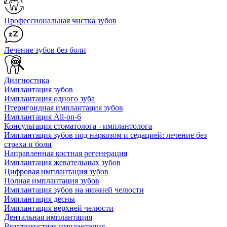
Профессиональная чистка зубов
Лечение зубов без боли
Диагностика
Имплантация зубов
Имплантация одного зуба
Птеригоидная имплантация зубов
Имплантация All-on-6
Консультация стоматолога - имплантолога
Имплантация зубов под наркозом и седацией: лечение без
страха и боли
Направленная костная регенерация
Имплантация жевательных зубов
Цифровая имплантация зубов
Полная имплантация зубов
Имплантация зубов на нижней челюсти
Имплантация десны
Имплантация верхней челюсти
Дентальная имплантация
Внутрикостная имплантация