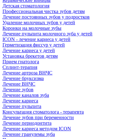
Керамические виниры
Детская стоматология
Профессиональная чистка зубов детям
Лечение постоянных зубов у подростков
Удаление молочных зубов у детей
Коронки на молочные зубы
Лечение пульпита молочного зуба у детей
ICON - лечение кариеса у детей
Герметизация фиссур у детей
Лечение кариеса у детей
Установка брекетов детям
Прием гнатолога
Сплинт-терапия
Лечение артроза ВНЧС
Лечение бруксизма
Лечение ВНЧС
Лечение зубов
Лечение каналов зуба
Лечение кариеса
Лечение пульпита
Консультация стоматолога - терапевта
Лечение зубов при беременности
Лечение периодонтита
Лечение кариеса методом ICON
Лечение гранулемы зуба