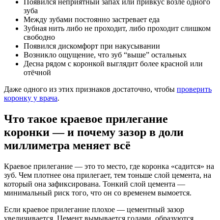
Появился неприятный запах или привкус возле одного
зуба
Между зубами постоянно застревает еда
Зубная нить либо не проходит, либо проходит слишком
свободно
Появился дискомфорт при накусывании
Возникло ощущение, что зуб “выше” остальных
Десна рядом с коронкой выглядит более красной или
отёчной
Даже одного из этих признаков достаточно, чтобы
проверить
коронку у врача
.
Что такое краевое прилегание
коронки — и почему зазор в доли
миллиметра меняет всё
Краевое прилегание — это то место, где коронка «садится» на
зуб. Чем плотнее она прилегает, тем тоньше слой цемента, на
который она зафиксирована. Тонкий слой цемента —
минимальный риск того, что он со временем вымоется.
Если краевое прилегание плохое — цементный зазор
увеличивается. Цемент вымывается годами, образуются