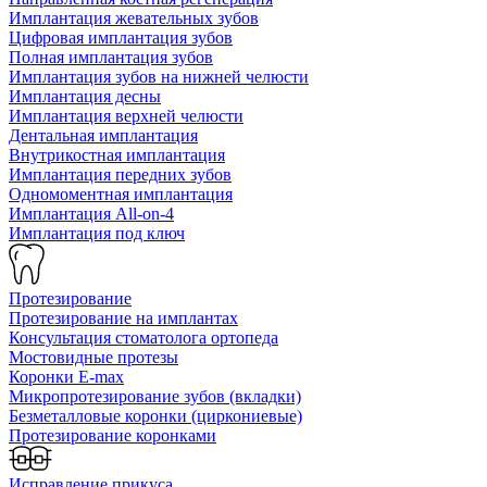
Имплантация жевательных зубов
Цифровая имплантация зубов
Полная имплантация зубов
Имплантация зубов на нижней челюсти
Имплантация десны
Имплантация верхней челюсти
Дентальная имплантация
Внутрикостная имплантация
Имплантация передних зубов
Одномоментная имплантация
Имплантация All-on-4
Имплантация под ключ
Протезирование
Протезирование на имплантах
Консультация стоматолога ортопеда
Мостовидные протезы
Коронки E-max
Микропротезирование зубов (вкладки)
Безметалловые коронки (циркониевые)
Протезирование коронками
Исправление прикуса