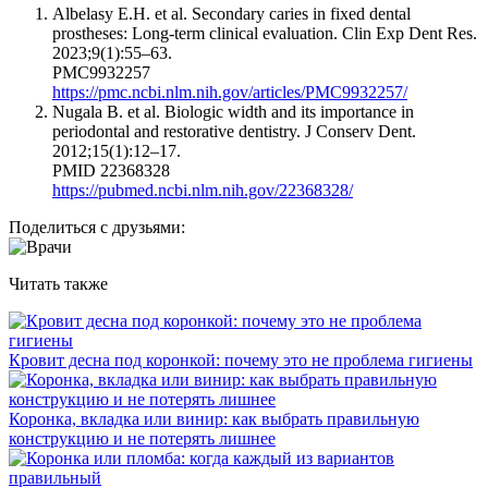
Albelasy E.H. et al. Secondary caries in fixed dental
prostheses: Long-term clinical evaluation. Clin Exp Dent Res.
2023;9(1):55–63.
PMC9932257
https://pmc.ncbi.nlm.nih.gov/articles/PMC9932257/
Nugala B. et al. Biologic width and its importance in
periodontal and restorative dentistry. J Conserv Dent.
2012;15(1):12–17.
PMID 22368328
https://pubmed.ncbi.nlm.nih.gov/22368328/
Поделиться с друзьями:
Читать также
Кровит десна под коронкой: почему это не проблема гигиены
Коронка, вкладка или винир: как выбрать правильную
конструкцию и не потерять лишнее