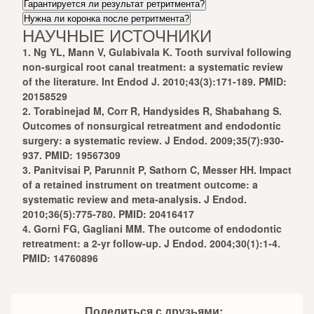
Гарантируется ли результат ретритмента?
Нужна ли коронка после ретритмента?
НАУЧНЫЕ ИСТОЧНИКИ
1. Ng YL, Mann V, Gulabivala K. Tooth survival following
non-surgical root canal treatment: a systematic review
of the literature. Int Endod J. 2010;43(3):171-189. PMID:
20158529
2. Torabinejad M, Corr R, Handysides R, Shabahang S.
Outcomes of nonsurgical retreatment and endodontic
surgery: a systematic review. J Endod. 2009;35(7):930-
937. PMID: 19567309
3. Panitvisai P, Parunnit P, Sathorn C, Messer HH. Impact
of a retained instrument on treatment outcome: a
systematic review and meta-analysis. J Endod.
2010;36(5):775-780. PMID: 20416417
4. Gorni FG, Gagliani MM. The outcome of endodontic
retreatment: a 2-yr follow-up. J Endod. 2004;30(1):1-4.
PMID: 14760896
Поделиться с друзьями: