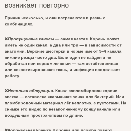
возникает повторно
Причин несколько, и они встречаются в разных
комбинациях.
❌
Пропущенные каналы
— самая частая. Корень может
иметь не один канал, а два или три — в зависимости от
анатомии. Верхние шестёрки в норме имеют 3–4 канала,
нижние резцы часто два. Если один не найден и не
обработан при первом лечении — там остаётся живая
или некротизированная ткань, и инфекция продолжает
работу.
❌
Неполная обтурация.
Канал запломбирован короче
апекса — оставлена «карманная зона» для бактерий. Или
пломбировочный материал лёг неплотно, с пустотами. На
снимке это видно по незаполненному концу канала или
воздушным пространствам по длине.
❌
Корональная утечка.
Коронка или пломба поверх