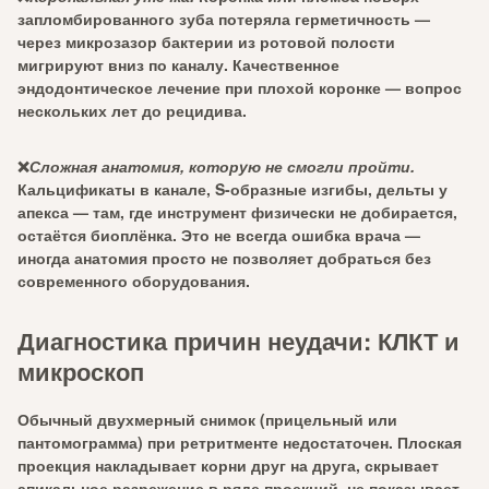
запломбированного зуба потеряла герметичность —
через микрозазор бактерии из ротовой полости
мигрируют вниз по каналу. Качественное
эндодонтическое лечение при плохой коронке — вопрос
нескольких лет до рецидива.
❌
Сложная анатомия, которую не смогли пройти.
Кальцификаты в канале, S-образные изгибы, дельты у
апекса — там, где инструмент физически не добирается,
остаётся биоплёнка. Это не всегда ошибка врача —
иногда анатомия просто не позволяет добраться без
современного оборудования.
Диагностика причин неудачи: КЛКТ и
микроскоп
Обычный двухмерный снимок (прицельный или
пантомограмма) при ретритменте недостаточен. Плоская
проекция накладывает корни друг на друга, скрывает
апикальное разрежение в ряде проекций, не показывает