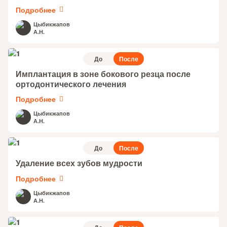
Подробнее
Цыбикжапов
А.Н.
До
После
Имплантация в зоне бокового резца после
ортодонтического лечения
Подробнее
Цыбикжапов
А.Н.
До
После
Удаление всех зубов мудрости
Подробнее
Цыбикжапов
А.Н.