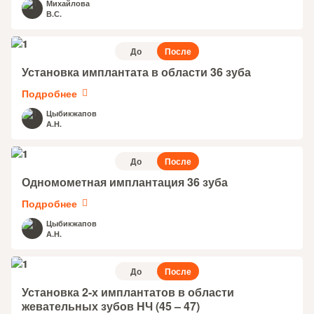
Михайлова
В.С.
До
После
Установка имплантата в области 36 зуба
Подробнее
Цыбикжапов
А.Н.
До
После
Одномометная имплантация 36 зуба
Подробнее
Цыбикжапов
А.Н.
До
После
Установка 2-х имплантатов в области
жевательных зубов НЧ (45 – 47)