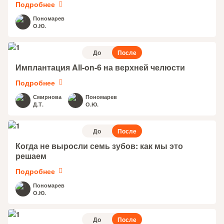
Подробнее
Пономарев
О.Ю.
До
После
Имплантация All-on-6 на верхней челюсти
Подробнее
Смирнова
Пономарев
Д.Т.
О.Ю.
До
После
Когда не выросли семь зубов: как мы это
решаем
Подробнее
Пономарев
О.Ю.
До
После