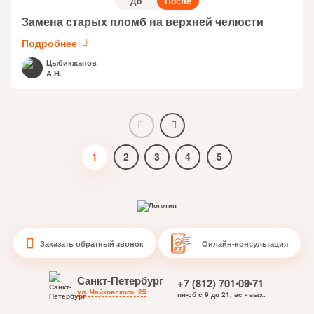
До
После
Замена старых пломб на верхней челюсти
Подробнее
Цыбикжапов
А.Н.
1
2
3
4
5
Заказать обратный звонок
Онлайн-консультация
Санкт-Петербург
+7 (812) 701∙09∙71
ул. Чайковского, 25
пн-сб с 9 до 21, вс - вых.