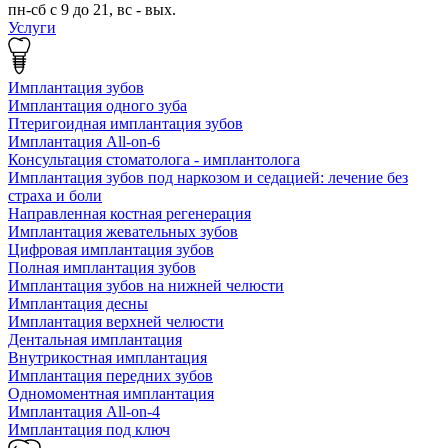
пн-сб с 9 до 21, вс - вых.
Услуги
Имплантация зубов
Имплантация одного зуба
Птеригоидная имплантация зубов
Имплантация All-on-6
Консультация стоматолога - имплантолога
Имплантация зубов под наркозом и седацией: лечение без
страха и боли
Направленная костная регенерация
Имплантация жевательных зубов
Цифровая имплантация зубов
Полная имплантация зубов
Имплантация зубов на нижней челюсти
Имплантация десны
Имплантация верхней челюсти
Дентальная имплантация
Внутрикостная имплантация
Имплантация передних зубов
Одномоментная имплантация
Имплантация All-on-4
Имплантация под ключ