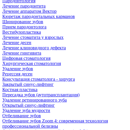
Пародонтология
Лечение пародонтита
Лечение аппаратом Вектор
Кюретаж пародонтальных карманов
Шинирование зубов
Прием пародонтолога
Вестибулопластика
Лечение стоматита у взрослых
Лечение десен
Лечение клиновидного дефекта
Лечение гингивита
Цифровая стоматология
Хирургическая стоматология
Удаление зубов
Рецессия десен
Консультация стоматолога - хирурга
Закрытый синус-лифтинг
Костная пластика
Пересадка зубов (аутотрансплантация)
Удаление ретинированного зуба
Открытый синус-лифтинг
Удаление зуба мудрости
Отбеливание зубов
Отбеливание зубов Zoom 4: современная технология
профессиональной белизны