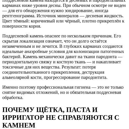
Поддесневой камень находится в десневых и пародонтальных
карманах ниже уровня десны. При обычном осмотре не виден
— для его обнаружения нужно зондирование, иногда
рентгенограмма. Источник минералов — десневая жидкость.
Цвет тёмный: коричневый или чёрный, плотно прикреплён к
поверхности корня.
Поддесневой камень опаснее по нескольким причинам. Его
скрытая локализация означает, что он долго остаётся
незамеченным и не лечится. В глубоких карманах создаются
идеальные анаэробные условия для колонизации патогенных
бактерий. Камень механически давит на ткани пародонта —
периодонтальную связку и костную ткань — и накапливает
токсичные для них вещества. Результат: потеря
соединительнотканного прикрепления, деструкция
альвеолярной кости, прогрессирование пародонтита.
Именно поэтому профессиональная гигиена — это не только
снятие видимых отложений, но и обязательная поддесневая
обработка.
ПОЧЕМУ ЩЁТКА, ПАСТА И
ИРРИГАТОР НЕ СПРАВЛЯЮТСЯ С
КАМНЕМ