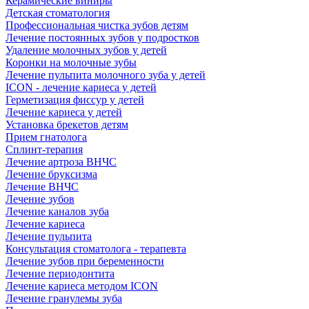
Керамические виниры
Детская стоматология
Профессиональная чистка зубов детям
Лечение постоянных зубов у подростков
Удаление молочных зубов у детей
Коронки на молочные зубы
Лечение пульпита молочного зуба у детей
ICON - лечение кариеса у детей
Герметизация фиссур у детей
Лечение кариеса у детей
Установка брекетов детям
Прием гнатолога
Сплинт-терапия
Лечение артроза ВНЧС
Лечение бруксизма
Лечение ВНЧС
Лечение зубов
Лечение каналов зуба
Лечение кариеса
Лечение пульпита
Консультация стоматолога - терапевта
Лечение зубов при беременности
Лечение периодонтита
Лечение кариеса методом ICON
Лечение гранулемы зуба