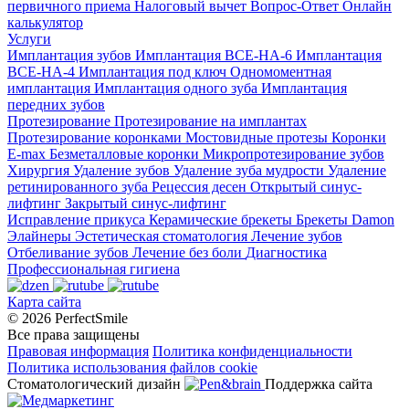
первичного приема
Налоговый вычет
Вопрос-Ответ
Онлайн
калькулятор
Услуги
Имплантация зубов
Имплантация ВСЕ-НА-6
Имплантация
ВСЕ-НА-4
Имплантация под ключ
Одномоментная
имплантация
Имплантация одного зуба
Имплантация
передних зубов
Протезирование
Протезирование на имплантах
Протезирование коронками
Мостовидные протезы
Коронки
E-max
Безметалловые коронки
Микропротезирование зубов
Хирургия
Удаление зубов
Удаление зуба мудрости
Удаление
ретинированного зуба
Рецессия десен
Открытый синус-
лифтинг
Закрытый синус-лифтинг
Исправление прикуса
Керамические брекеты
Брекеты Damon
Элайнеры
Эстетическая стоматология
Лечение зубов
Отбеливание зубов
Лечение без боли
Диагностика
Профессиональная гигиена
Карта сайта
© 2026 PerfectSmile
Все права защищены
Правовая информация
Политика конфиденциальности
Политика использования файлов cookie
Стоматологический дизайн
Поддержка сайта