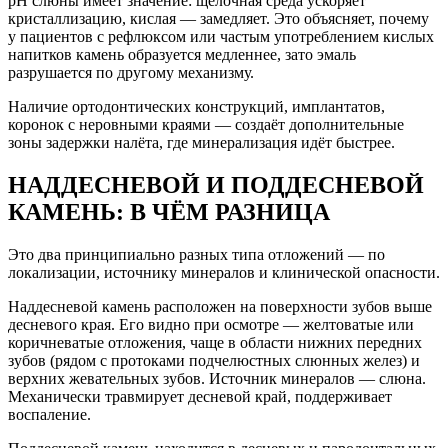
pH слюны имеет значение: щелочная среда ускоряет
кристаллизацию, кислая — замедляет. Это объясняет, почему
у пациентов с рефлюксом или частым употреблением кислых
напитков камень образуется медленнее, зато эмаль
разрушается по другому механизму.
Наличие ортодонтических конструкций, имплантатов,
коронок с неровными краями — создаёт дополнительные
зоны задержки налёта, где минерализация идёт быстрее.
НАДДЕСНЕВОЙ И ПОДДЕСНЕВОЙ
КАМЕНЬ: В ЧЁМ РАЗНИЦА
Это два принципиально разных типа отложений — по
локализации, источнику минералов и клинической опасности.
Наддесневой камень расположен на поверхности зубов выше
десневого края. Его видно при осмотре — желтоватые или
коричневатые отложения, чаще в области нижних передних
зубов (рядом с протоками подчелюстных слюнных желез) и
верхних жевательных зубов. Источник минералов — слюна.
Механически травмирует десневой край, поддерживает
воспаление.