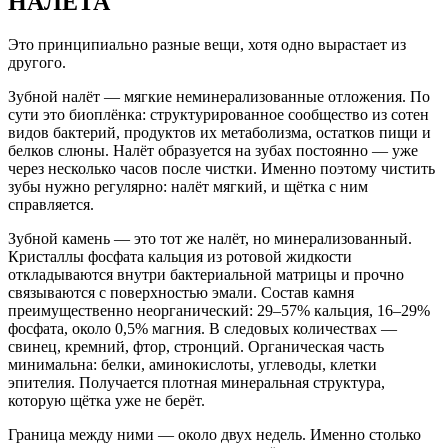
НАЛЁТА
Это принципиально разные вещи, хотя одно вырастает из
другого.
Зубной налёт — мягкие неминерализованные отложения. По
сути это биоплёнка: структурированное сообщество из сотен
видов бактерий, продуктов их метаболизма, остатков пищи и
белков слюны. Налёт образуется на зубах постоянно — уже
через несколько часов после чистки. Именно поэтому чистить
зубы нужно регулярно: налёт мягкий, и щётка с ним
справляется.
Зубной камень — это тот же налёт, но минерализованный.
Кристаллы фосфата кальция из ротовой жидкости
откладываются внутри бактериальной матрицы и прочно
связываются с поверхностью эмали. Состав камня
преимущественно неорганический: 29–57% кальция, 16–29%
фосфата, около 0,5% магния. В следовых количествах —
свинец, кремний, фтор, стронций. Органическая часть
минимальна: белки, аминокислоты, углеводы, клетки
эпителия. Получается плотная минеральная структура,
которую щётка уже не берёт.
Граница между ними — около двух недель. Именно столько