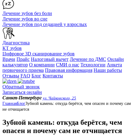
Лечение зубов без боли
Лечение зубов во сне
Лечение зубов под седацией у взрослых
Диагностика
КТ зубов
Цифровое 3D сканирование зубов
Врачи
Прайс
Налоговый вычет
Лечение по ДМС
Онлайн
калькулятор
О компании
СМИ о нас
Технологии
Анкета
первичного приема
Правовая информация
Наши работы
Отзывы
FAQ
Блог
Контакты
Обратный звонок
Записаться онлайн
Санкт-Петербург
ул. Чайковского, 25
Главная
Блог
Зубной камень: откуда берётся, чем опасен и почему сам
не отчищается
Зубной камень: откуда берётся, чем
опасен и почему сам не отчищается