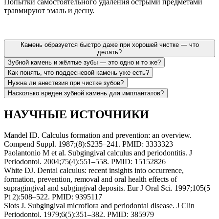
Попытки самостоятельного удаления острыми предметами
травмируют эмаль и десну.
Камень образуется быстро даже при хорошей чистке — что
делать?
Зубной камень и жёлтые зубы — это одно и то же?
Как понять, что поддесневой камень уже есть?
Нужна ли анестезия при чистке зубов?
Насколько вреден зубной камень для имплантатов?
НАУЧНЫЕ ИСТОЧНИКИ
Mandel ID. Calculus formation and prevention: an overview.
Compend Suppl. 1987;(8):S235–241. PMID: 3333323
Paolantonio M et al. Subgingival calculus and periodontitis. J
Periodontol. 2004;75(4):551–558. PMID: 15152826
White DJ. Dental calculus: recent insights into occurrence,
formation, prevention, removal and oral health effects of
supragingival and subgingival deposits. Eur J Oral Sci. 1997;105(5
Pt 2):508–522. PMID: 9395117
Slots J. Subgingival microflora and periodontal disease. J Clin
Periodontol. 1979;6(5):351–382. PMID: 385979