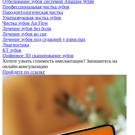
Отбеливание зубов системой Amazing White
Профессиональная чистка зубов
Пародонтологическая чистка
Ультразвуковая чистка зубов
Чистка зубов Air Flow
Лечение зубов без боли
Лечение зубов во сне
Лечение зубов под седацией у взрослых
Диагностика
КТ зубов
Цифровое 3D сканирование зубов
Хотите узнать стоимость имплантации? Запишитесь на
онлайн-консультацию
Пройдите по ссылке