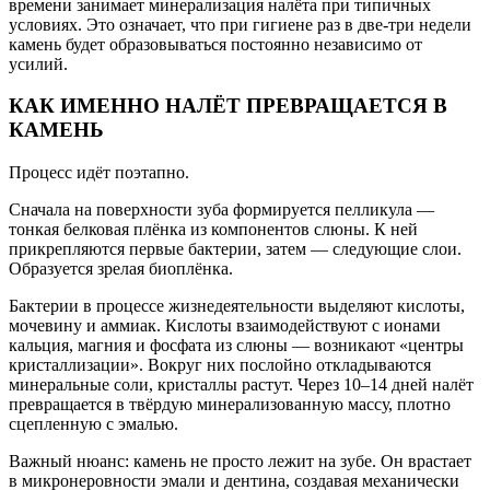
времени занимает минерализация налёта при типичных
условиях. Это означает, что при гигиене раз в две-три недели
камень будет образовываться постоянно независимо от
усилий.
КАК ИМЕННО НАЛЁТ ПРЕВРАЩАЕТСЯ В
КАМЕНЬ
Процесс идёт поэтапно.
Сначала на поверхности зуба формируется пелликула —
тонкая белковая плёнка из компонентов слюны. К ней
прикрепляются первые бактерии, затем — следующие слои.
Образуется зрелая биоплёнка.
Бактерии в процессе жизнедеятельности выделяют кислоты,
мочевину и аммиак. Кислоты взаимодействуют с ионами
кальция, магния и фосфата из слюны — возникают «центры
кристаллизации». Вокруг них послойно откладываются
минеральные соли, кристаллы растут. Через 10–14 дней налёт
превращается в твёрдую минерализованную массу, плотно
сцепленную с эмалью.
Важный нюанс: камень не просто лежит на зубе. Он врастает
в микронеровности эмали и дентина, создавая механически