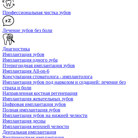
Профессиональная чистка зубов
Лечение зубов без боли
Диагностика
Имплантация зубов
Имплантация одного зуба
Птеригоидная имплантация зубов
Имплантация All-on-6
Консультация стоматолога - имплантолога
Имплантация зубов под наркозом и седацией: лечение без
страха и боли
Направленная костная регенерация
Имплантация жевательных зубов
Цифровая имплантация зубов
Полная имплантация зубов
Имплантация зубов на нижней челюсти
Имплантация десны
Имплантация верхней челюсти
Дентальная имплантация
Внутрикостная имплантация