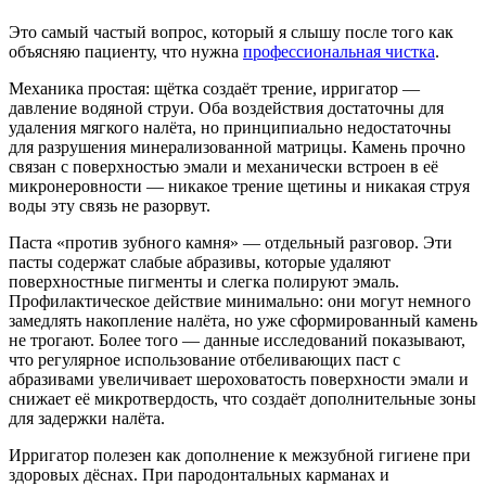
Это самый частый вопрос, который я слышу после того как
объясняю пациенту, что нужна
профессиональная чистка
.
Механика простая: щётка создаёт трение, ирригатор —
давление водяной струи. Оба воздействия достаточны для
удаления мягкого налёта, но принципиально недостаточны
для разрушения минерализованной матрицы. Камень прочно
связан с поверхностью эмали и механически встроен в её
микронеровности — никакое трение щетины и никакая струя
воды эту связь не разорвут.
Паста «против зубного камня» — отдельный разговор. Эти
пасты содержат слабые абразивы, которые удаляют
поверхностные пигменты и слегка полируют эмаль.
Профилактическое действие минимально: они могут немного
замедлять накопление налёта, но уже сформированный камень
не трогают. Более того — данные исследований показывают,
что регулярное использование отбеливающих паст с
абразивами увеличивает шероховатость поверхности эмали и
снижает её микротвердость, что создаёт дополнительные зоны
для задержки налёта.
Ирригатор полезен как дополнение к межзубной гигиене при
здоровых дёснах. При пародонтальных карманах и