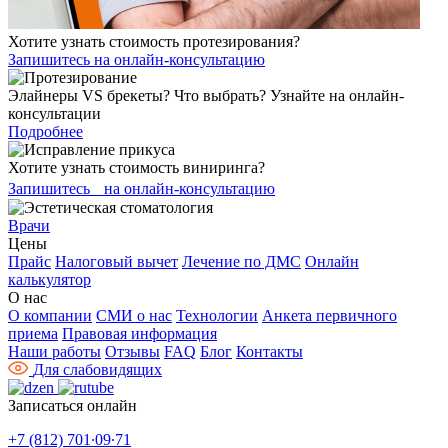
Хотите узнать стоимость протезирования?
Запишитесь на онлайн-консультацию
Элайнеры VS брекеты? Что выбрать? Узнайте на онлайн-
консультации
Подробнее
Хотите узнать стоимость виниринга?
Запишитесь на онлайн-консультацию
Врачи
Цены
Прайс
Налоговый вычет
Лечение по ДМС
Онлайн
калькулятор
О нас
О компании
СМИ о нас
Технологии
Анкета первичного
приема
Правовая информация
Наши работы
Отзывы
FAQ
Блог
Контакты
Для слабовидящих
Записаться онлайн
+7 (812) 701∙09∙71