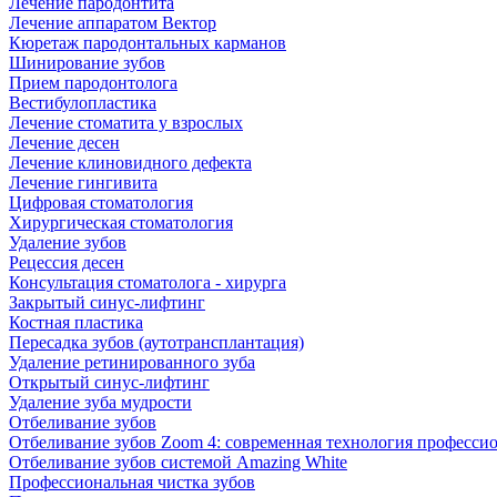
Лечение пародонтита
Лечение аппаратом Вектор
Кюретаж пародонтальных карманов
Шинирование зубов
Прием пародонтолога
Вестибулопластика
Лечение стоматита у взрослых
Лечение десен
Лечение клиновидного дефекта
Лечение гингивита
Цифровая стоматология
Хирургическая стоматология
Удаление зубов
Рецессия десен
Консультация стоматолога - хирурга
Закрытый синус-лифтинг
Костная пластика
Пересадка зубов (аутотрансплантация)
Удаление ретинированного зуба
Открытый синус-лифтинг
Удаление зуба мудрости
Отбеливание зубов
Отбеливание зубов Zoom 4: современная технология професси
Отбеливание зубов системой Amazing White
Профессиональная чистка зубов