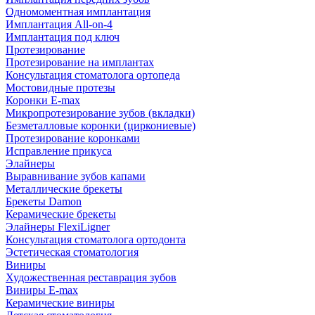
Одномоментная имплантация
Имплантация All-on-4
Имплантация под ключ
Протезирование
Протезирование на имплантах
Консультация стоматолога ортопеда
Мостовидные протезы
Коронки E-max
Микропротезирование зубов (вкладки)
Безметалловые коронки (циркониевые)
Протезирование коронками
Исправление прикуса
Элайнеры
Выравнивание зубов капами
Металлические брекеты
Брекеты Damon
Керамические брекеты
Элайнеры FlexiLigner
Консультация стоматолога ортодонта
Эстетическая стоматология
Виниры
Художественная реставрация зубов
Виниры E-max
Керамические виниры