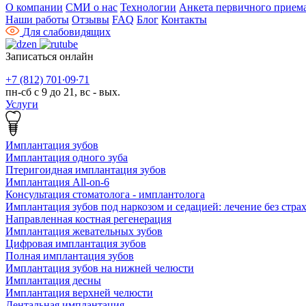
О компании
СМИ о нас
Технологии
Анкета первичного прием
Наши работы
Отзывы
FAQ
Блог
Контакты
Для слабовидящих
Записаться онлайн
+7 (812) 701∙09∙71
пн-сб с 9 до 21, вс - вых.
Услуги
Имплантация зубов
Имплантация одного зуба
Птеригоидная имплантация зубов
Имплантация All-on-6
Консультация стоматолога - имплантолога
Имплантация зубов под наркозом и седацией: лечение без страх
Направленная костная регенерация
Имплантация жевательных зубов
Цифровая имплантация зубов
Полная имплантация зубов
Имплантация зубов на нижней челюсти
Имплантация десны
Имплантация верхней челюсти
Дентальная имплантация