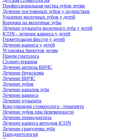
Детская стоматология
Профессиональная чистка зубов детям
Лечение постоянных зубов у подростков
Удаление молочных зубов у детей
Коронки на молочные зубы
Лечение пульпита молочного зуба у детей
ICON - лечение кариеса у детей
Герметизация фиссур у детей
Лечение кариеса у детей
Установка брекетов детям
Прием гнатолога
Сплинт-терапия
Лечение артроза ВНЧС
Лечение бруксизма
Лечение ВНЧС
Лечение зубов
Лечение каналов зуба
Лечение кариеса
Лечение пульпита
Консультация стоматолога - терапевта
Лечение зубов при беременности
Лечение периодонтита
Лечение кариеса методом ICON
Лечение гранулемы зуба
Пародонтология