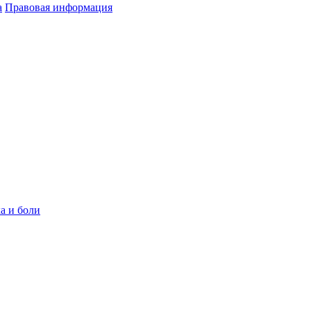
а
Правовая информация
а и боли