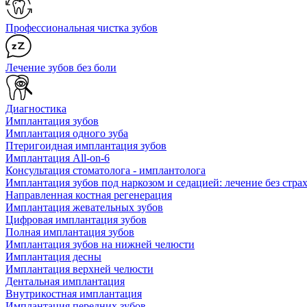
Профессиональная чистка зубов
Лечение зубов без боли
Диагностика
Имплантация зубов
Имплантация одного зуба
Птеригоидная имплантация зубов
Имплантация All-on-6
Консультация стоматолога - имплантолога
Имплантация зубов под наркозом и седацией: лечение без страх
Направленная костная регенерация
Имплантация жевательных зубов
Цифровая имплантация зубов
Полная имплантация зубов
Имплантация зубов на нижней челюсти
Имплантация десны
Имплантация верхней челюсти
Дентальная имплантация
Внутрикостная имплантация
Имплантация передних зубов