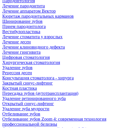
Пародонтология
Лечение пародонтита
Лечение аппаратом Вектор
Кюретаж пародонтальных карманов
Шинирование зубов
Прием пародонтолога
Вестибулопластика
Лечение стоматита у взрослых
Лечение десен
Лечение клиновидного дефекта
Лечение гингивита
Цифровая стоматология
Хирургическая стоматология
Удаление зубов
Рецессия десен
Консультация стоматолога - хирурга
Закрытый синус-лифтинг
Костная пластика
Пересадка зубов (аутотрансплантация)
Удаление ретинированного зуба
Открытый синус-лифтинг
Удаление зуба мудрости
Отбеливание зубов
Отбеливание зубов Zoom 4: современная технология
профессиональной белизны