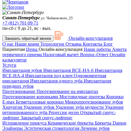
Санкт-Петербург
ул. Чайковского, 25
+7 (812) 701∙09∙71
пн-сб с 9 до 21, вс - вых.
Онлайн-консультация
Заказать обратный звонок
О нас
Наши врачи
Технологии
Отзывы
Контакты
Блог
Пациентам
Цены
Онлайн-консультация
Наши работы
Анкета
первичного приема
Налоговый вычет
Вопрос-Ответ
Онлайн
калькулятор
Услуги
Имплантация зубов
Имплантация ВСЕ-НА-6
Имплантация
ВСЕ-НА-4
Имплантация под ключ
Одномоментная
имплантация
Имплантация одного зуба
Имплантация
передних зубов
Протезирование
Протезирование на имплантах
Протезирование коронками
Мостовидные протезы
Коронки
E-max
Безметалловые коронки
Микропротезирование зубов
Хирургия
Удаление зубов
Удаление зуба мудрости
Удаление
ретинированного зуба
Рецессия десен
Открытый синус-
лифтинг
Закрытый синус-лифтинг
Исправление прикуса
Керамические брекеты
Брекеты Damon
Элайнеры
Эстетическая стоматология
Лечение зубов