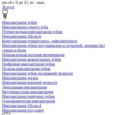
пн-сб с 9 до 21, вс - вых.
Услуги
Имплантация зубов
Имплантация одного зуба
Птеригоидная имплантация зубов
Имплантация All-on-6
Консультация стоматолога - имплантолога
Имплантация зубов под наркозом и седацией: лечение без
страха и боли
Направленная костная регенерация
Имплантация жевательных зубов
Цифровая имплантация зубов
Полная имплантация зубов
Имплантация зубов на нижней челюсти
Имплантация десны
Имплантация верхней челюсти
Дентальная имплантация
Внутрикостная имплантация
Имплантация передних зубов
Одномоментная имплантация
Имплантация All-on-4
Имплантация под ключ