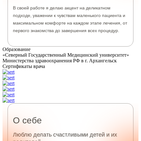
В своей работе я делаю акцент на деликатном
подходе, уважении к чувствам маленького пациента и
максимальном комфорте на каждом этапе лечения, от
первого знакомства до завершения всех процедур.
Такой осознанный и бережный формат приёма
помогает формировать у ребёнка доверие к
Образование
стоматологу и положительный опыт посещения
«Северный Государственный Медицинский университет»
Министерства здравоохранения РФ в г. Архангельск
клиники.
Сертификаты врача
О себе
Люблю делать счастливыми детей и их