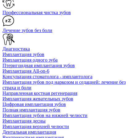
Профессиональная чистка зубов
Лечение зубов без боли
Диагностика
Имплантация зубов
Имплантация одного зуба
Птеригоидная имплантация зубов
Имплантация All-on-6
Консультация стоматолога - имплантолога
Имплантация зубов под наркозом и седацией: лечение без
страха и боли
Направленная костная регенерация
Имплантация жевательных зубов
Цифровая имплантация зубов
Полная имплантация зубов
Имплантация зубов на нижней челюсти
Имплантация десны
Имплантация верхней челюсти
Дентальная имплантация
Внутрикостная имплантация