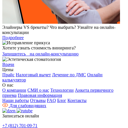
Элайнеры VS брекеты? Что выбрать? Узнайте на онлайн-
консультации
Подробнее
Хотите узнать стоимость виниринга?
Запишитесь на онлайн-консультацию
Врачи
Цены
Прайс
Налоговый вычет
Лечение по ДМС
Онлайн
калькулятор
О нас
О компании
СМИ о нас
Технологии
Анкета первичного
приема
Правовая информация
Наши работы
Отзывы
FAQ
Блог
Контакты
Для слабовидящих
Записаться онлайн
+7 (812) 701∙09∙71