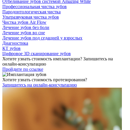
Отбеливание зубов системой Amazing White
Профессиональная чистка зубов
Пародонтологическая чистка
Ультразвуковая чистка зубов
Чистка зубов Air Flow
Лечение зубов без боли
Лечение зубов во сне
Лечение зубов под седацией у взрослых
Диагностика
КТ зубов
Цифровое 3D сканирование зубов
Хотите узнать стоимость имплантации? Запишитесь на
онлайн-консультацию
Пройдите по ссылке
Хотите узнать стоимость протезирования?
Запишитесь на онлайн-консультацию