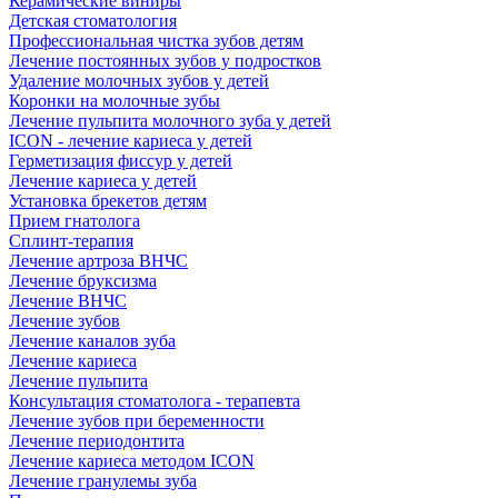
Керамические виниры
Детская стоматология
Профессиональная чистка зубов детям
Лечение постоянных зубов у подростков
Удаление молочных зубов у детей
Коронки на молочные зубы
Лечение пульпита молочного зуба у детей
ICON - лечение кариеса у детей
Герметизация фиссур у детей
Лечение кариеса у детей
Установка брекетов детям
Прием гнатолога
Сплинт-терапия
Лечение артроза ВНЧС
Лечение бруксизма
Лечение ВНЧС
Лечение зубов
Лечение каналов зуба
Лечение кариеса
Лечение пульпита
Консультация стоматолога - терапевта
Лечение зубов при беременности
Лечение периодонтита
Лечение кариеса методом ICON
Лечение гранулемы зуба