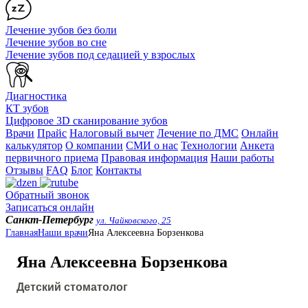
Лечение зубов без боли
Лечение зубов во сне
Лечение зубов под седацией у взрослых
Диагностика
КТ зубов
Цифровое 3D сканирование зубов
Врачи
Прайс
Налоговый вычет
Лечение по ДМС
Онлайн
калькулятор
О компании
СМИ о нас
Технологии
Анкета
первичного приема
Правовая информация
Наши работы
Отзывы
FAQ
Блог
Контакты
Обратный звонок
Записаться онлайн
Санкт-Петербург
ул. Чайковского, 25
Главная
Наши врачи
Яна Алексеевна Борзенкова
Яна Алексеевна Борзенкова
Детский стоматолог