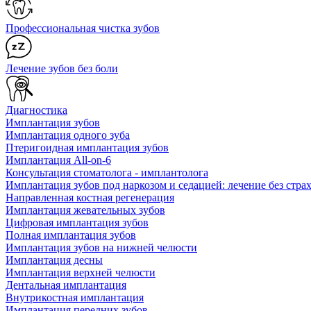
Профессиональная чистка зубов
Лечение зубов без боли
Диагностика
Имплантация зубов
Имплантация одного зуба
Птеригоидная имплантация зубов
Имплантация All-on-6
Консультация стоматолога - имплантолога
Имплантация зубов под наркозом и седацией: лечение без страх
Направленная костная регенерация
Имплантация жевательных зубов
Цифровая имплантация зубов
Полная имплантация зубов
Имплантация зубов на нижней челюсти
Имплантация десны
Имплантация верхней челюсти
Дентальная имплантация
Внутрикостная имплантация
Имплантация передних зубов