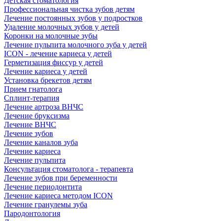
Детская стоматология
Профессиональная чистка зубов детям
Лечение постоянных зубов у подростков
Удаление молочных зубов у детей
Коронки на молочные зубы
Лечение пульпита молочного зуба у детей
ICON - лечение кариеса у детей
Герметизация фиссур у детей
Лечение кариеса у детей
Установка брекетов детям
Прием гнатолога
Сплинт-терапия
Лечение артроза ВНЧС
Лечение бруксизма
Лечение ВНЧС
Лечение зубов
Лечение каналов зуба
Лечение кариеса
Лечение пульпита
Консультация стоматолога - терапевта
Лечение зубов при беременности
Лечение периодонтита
Лечение кариеса методом ICON
Лечение гранулемы зуба
Пародонтология