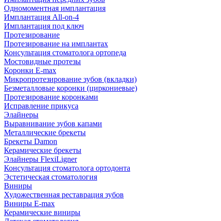
Одномоментная имплантация
Имплантация All-on-4
Имплантация под ключ
Протезирование
Протезирование на имплантах
Консультация стоматолога ортопеда
Мостовидные протезы
Коронки E-max
Микропротезирование зубов (вкладки)
Безметалловые коронки (циркониевые)
Протезирование коронками
Исправление прикуса
Элайнеры
Выравнивание зубов капами
Металлические брекеты
Брекеты Damon
Керамические брекеты
Элайнеры FlexiLigner
Консультация стоматолога ортодонта
Эстетическая стоматология
Виниры
Художественная реставрация зубов
Виниры E-max
Керамические виниры