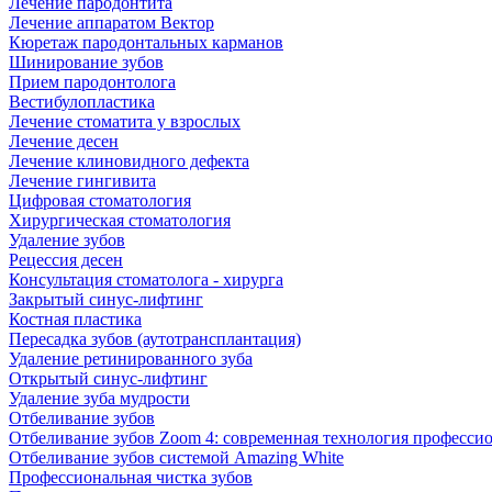
Лечение пародонтита
Лечение аппаратом Вектор
Кюретаж пародонтальных карманов
Шинирование зубов
Прием пародонтолога
Вестибулопластика
Лечение стоматита у взрослых
Лечение десен
Лечение клиновидного дефекта
Лечение гингивита
Цифровая стоматология
Хирургическая стоматология
Удаление зубов
Рецессия десен
Консультация стоматолога - хирурга
Закрытый синус-лифтинг
Костная пластика
Пересадка зубов (аутотрансплантация)
Удаление ретинированного зуба
Открытый синус-лифтинг
Удаление зуба мудрости
Отбеливание зубов
Отбеливание зубов Zoom 4: современная технология професси
Отбеливание зубов системой Amazing White
Профессиональная чистка зубов