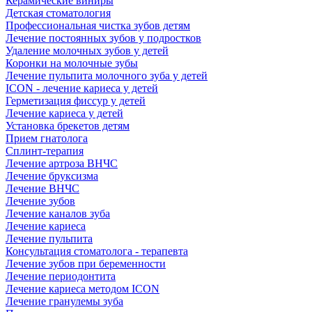
Керамические виниры
Детская стоматология
Профессиональная чистка зубов детям
Лечение постоянных зубов у подростков
Удаление молочных зубов у детей
Коронки на молочные зубы
Лечение пульпита молочного зуба у детей
ICON - лечение кариеса у детей
Герметизация фиссур у детей
Лечение кариеса у детей
Установка брекетов детям
Прием гнатолога
Сплинт-терапия
Лечение артроза ВНЧС
Лечение бруксизма
Лечение ВНЧС
Лечение зубов
Лечение каналов зуба
Лечение кариеса
Лечение пульпита
Консультация стоматолога - терапевта
Лечение зубов при беременности
Лечение периодонтита
Лечение кариеса методом ICON
Лечение гранулемы зуба