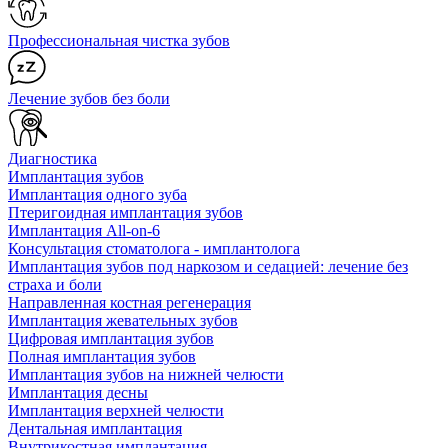
Профессиональная чистка зубов
Лечение зубов без боли
Диагностика
Имплантация зубов
Имплантация одного зуба
Птеригоидная имплантация зубов
Имплантация All-on-6
Консультация стоматолога - имплантолога
Имплантация зубов под наркозом и седацией: лечение без
страха и боли
Направленная костная регенерация
Имплантация жевательных зубов
Цифровая имплантация зубов
Полная имплантация зубов
Имплантация зубов на нижней челюсти
Имплантация десны
Имплантация верхней челюсти
Дентальная имплантация
Внутрикостная имплантация