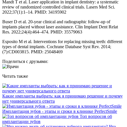
Mandt T et al. Laser application in implant dentistry: a systematic
review of randomized controlled clinical trials. Lasers Med Sci.
2022;37(1):1–14. PMID: 34195902
Buser D et al. 20-year clinical and radiographic follow-up of
implants placed without laser assistance. Clin Implant Dent Relat
Res. 2022;24(4):464–474. PMID: 35579063
Esposito M et al. Interventions for replacing missing teeth: different
types of dental implants. Cochrane Database Syst Rev. 2014;
(7):CD003815. PMID: 25048469
Поделиться с друзьями:
Читать также
Какие импланты выбрать: как я принимаю решение и почему
нет универсального ответа
Имплантация зубов - этапы и сроки в клинике PerfectSmile
Топ вопросов об
имплантации зубов
Что