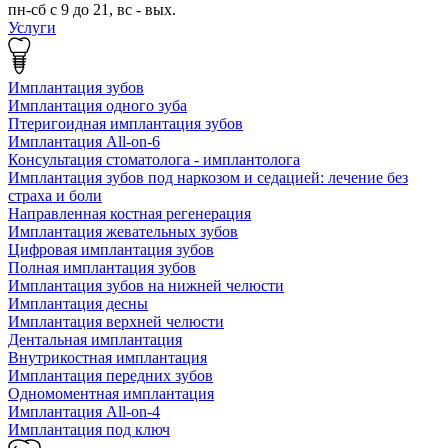
пн-сб с 9 до 21, вс - вых.
Услуги
Имплантация зубов
Имплантация одного зуба
Птеригоидная имплантация зубов
Имплантация All-on-6
Консультация стоматолога - имплантолога
Имплантация зубов под наркозом и седацией: лечение без
страха и боли
Направленная костная регенерация
Имплантация жевательных зубов
Цифровая имплантация зубов
Полная имплантация зубов
Имплантация зубов на нижней челюсти
Имплантация десны
Имплантация верхней челюсти
Дентальная имплантация
Внутрикостная имплантация
Имплантация передних зубов
Одномоментная имплантация
Имплантация All-on-4
Имплантация под ключ