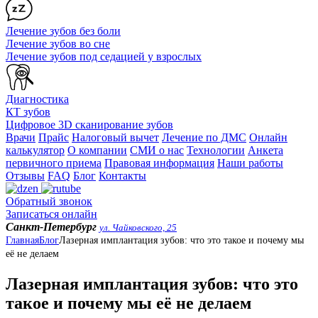
Лечение зубов без боли
Лечение зубов во сне
Лечение зубов под седацией у взрослых
Диагностика
КТ зубов
Цифровое 3D сканирование зубов
Врачи
Прайс
Налоговый вычет
Лечение по ДМС
Онлайн
калькулятор
О компании
СМИ о нас
Технологии
Анкета
первичного приема
Правовая информация
Наши работы
Отзывы
FAQ
Блог
Контакты
Обратный звонок
Записаться онлайн
Санкт-Петербург
ул. Чайковского, 25
Главная
Блог
Лазерная имплантация зубов: что это такое и почему мы
её не делаем
Лазерная имплантация зубов: что это
такое и почему мы её не делаем