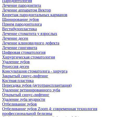
Пародонтология
Лечение пародонтита
Лечение аппаратом Вектор
Кюретаж пародонтальных карманов
Шинирование зубов
Прием пародонтолога
Вестибулопластика
Лечение стоматита у взрослых
Лечение десен
Лечение клиновидного дефекта
Лечение гингивита
Цифровая стоматология
Хирургическая стоматология
Удаление зубов
Рецессия десен
Консультация стоматолога - хирурга
Закрытый синус-лифтинг
Костная пластика
Пересадка зубов (аутотрансплантация)
Удаление ретинированного зуба
Открытый синус-лифтинг
Удаление зуба мудрости
Отбеливание зубов
Отбеливание зубов Zoom 4: современная технология
профессиональной белизны