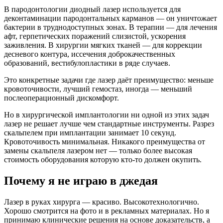
В пародонтологии диодный лазер используется для
деконтаминации пародонтальных карманов — он уничтожает
бактерии в труднодоступных зонах. В терапии — для лечения
афт, герпетических поражений слизистой, ускорения
заживления. В хирургии мягких тканей — для коррекции
десневого контура, иссечения доброкачественных
образований, вестибулопластики в ряде случаев.
Это конкретные задачи где лазер даёт преимущество: меньше
кровоточивости, лучший гемостаз, иногда — меньший
послеоперационный дискомфорт.
Но в хирургической имплантологии ни одной из этих задач
лазер не решает лучше чем стандартные инструменты. Разрез
скальпелем при имплантации занимает 10 секунд.
Кровоточивость минимальная. Никакого преимущества от
замены скальпеля лазером нет — только более высокая
стоимость оборудования которую кто-то должен окупить.
Почему я не играю в джедая
Лазер в руках хирурга — красиво. Высокотехнологично.
Хорошо смотрится на фото и в рекламных материалах. Но я
принимаю клинические решения на основе доказательств, а