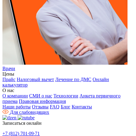
Врачи
Цены
Прайс
Налоговый вычет
Лечение по ДМС
Онлайн
калькулятор
О нас
О компании
СМИ о нас
Технологии
Анкета первичного
приема
Правовая информация
Наши работы
Отзывы
FAQ
Блог
Контакты
Для слабовидящих
Записаться онлайн
+7 (812) 701∙09∙71