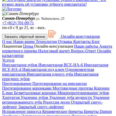
нужно знать об установке зубного имплантата?
Санкт-Петербург
ул. Чайковского, 25
+7 (812) 701∙09∙71
пн-сб с 9 до 21, вс - вых.
Онлайн-консультация
Заказать обратный звонок
О нас
Наши врачи
Технологии
Отзывы
Контакты
Блог
Пациентам
Цены
Онлайн-консультация
Наши работы
Анкета
первичного приема
Налоговый вычет
Вопрос-Ответ
Онлайн
калькулятор
Услуги
Имплантация зубов
Имплантация ВСЕ-НА-6
Имплантация
ВСЕ-НА-4
Имплантация под ключ
Одномоментная
имплантация
Имплантация одного зуба
Имплантация
передних зубов
Протезирование
Протезирование на имплантах
Протезирование коронками
Мостовидные протезы
Коронки
E-max
Безметалловые коронки
Микропротезирование зубов
Хирургия
Удаление зубов
Удаление зуба мудрости
Удаление
ретинированного зуба
Рецессия десен
Открытый синус-
лифтинг
Закрытый синус-лифтинг
Исправление прикуса
Керамические брекеты
Брекеты Damon