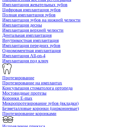
Имплантация жевательных зубов
Цифровая имплантация зубов
Полная имплантация зубов
Имплантация зубов на нижней челюсти
Имплантация десны
Имплантация верхней челюсти
Дентальная имплантация
Внутрикостная имплантация
Имплантация передних зубов
Одномоментная имплантация
Имплантация All-on-4
Имплантация под ключ
Протезирование
Протезирование на имплантах
Консультация стоматолога ортопеда
Мостовидные протезы
Коронки E-max
Микропротезирование зубов (вкладки)
Безметалловые коронки (циркониевые)
Протезирование коронками
Исправление прикуса