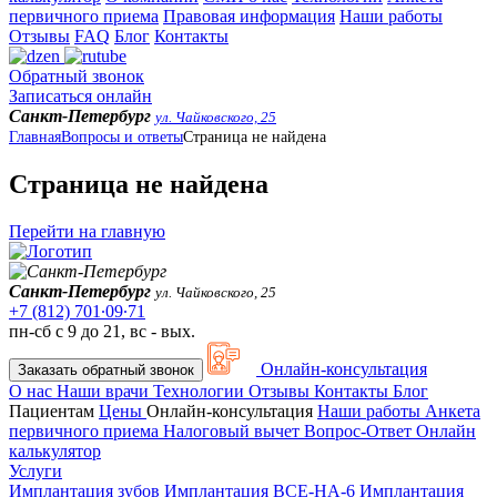
первичного приема
Правовая информация
Наши работы
Отзывы
FAQ
Блог
Контакты
Обратный звонок
Записаться онлайн
Санкт-Петербург
ул. Чайковского, 25
Главная
Вопросы и ответы
Страница не найдена
Страница не найдена
Перейти на главную
Санкт-Петербург
ул. Чайковского, 25
+7 (812) 701∙09∙71
пн-сб с 9 до 21, вс - вых.
Онлайн-консультация
Заказать обратный звонок
О нас
Наши врачи
Технологии
Отзывы
Контакты
Блог
Пациентам
Цены
Онлайн-консультация
Наши работы
Анкета
первичного приема
Налоговый вычет
Вопрос-Ответ
Онлайн
калькулятор
Услуги
Имплантация зубов
Имплантация ВСЕ-НА-6
Имплантация