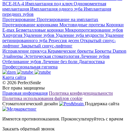
ВСЕ-НА-4
Имплантация под ключ
Одномоментная
имплантация
Имплантация одного зуба
Имплантация
передних зубов
Протезирование
Протезирование на имплантах
Протезирование коронками
Мостовидные протезы
Коронки
E-max
Безметалловые коронки
Микропротезирование зубов
Хирургия
Удаление зубов
Удаление зуба мудрости
Удаление
ретинированного зуба
Рецессия десен
Открытый синус-
лифтинг
Закрытый синус-лифтинг
Исправление прикуса
Керамические брекеты
Брекеты Damon
Элайнеры
Эстетическая стоматология
Лечение зубов
Отбеливание зубов
Лечение без боли
Диагностика
Профессиональная гигиена
Карта сайта
© 2026 PerfectSmile
Все права защищены
Правовая информация
Политика конфиденциальности
Политика использования файлов cookie
Стоматологический дизайн
Поддержка сайта
Имеются противопоказания. Проконсультируйтесь с врачом
Заказать обратный звонок