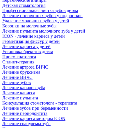
Керамические виниры
Детская стоматология
Профессиональная чистка зубов детям
Лечение постоянных зубов у подростков
Удаление молочных зубов у детей
Коронки на молочные зубы
Лечение пульпита молочного зуба у детей
ICON - лечение кариеса у детей
Герметизация фиссур у детей
Лечение кариеса у детей
Установка брекетов детям
Прием гнатолога
Сплинт-терапия
Лечение артроза ВНЧС
Лечение бруксизма
Лечение ВНЧС
Лечение зубов
Лечение каналов зуба
Лечение кариеса
Лечение пульпита
Консультация стоматолога - терапевта
Лечение зубов при беременности
Лечение периодонтита
Лечение кариеса методом ICON
Лечение гранулемы зуба