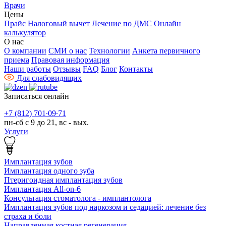
Врачи
Цены
Прайс
Налоговый вычет
Лечение по ДМС
Онлайн
калькулятор
О нас
О компании
СМИ о нас
Технологии
Анкета первичного
приема
Правовая информация
Наши работы
Отзывы
FAQ
Блог
Контакты
Для слабовидящих
Записаться онлайн
+7 (812) 701∙09∙71
пн-сб с 9 до 21, вс - вых.
Услуги
Имплантация зубов
Имплантация одного зуба
Птеригоидная имплантация зубов
Имплантация All-on-6
Консультация стоматолога - имплантолога
Имплантация зубов под наркозом и седацией: лечение без
страха и боли
Направленная костная регенерация