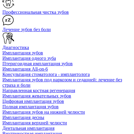
Профессиональная чистка зубов
Лечение зубов без боли
Диагностика
Имплантация зубов
Имплантация одного зуба
Птеригоидная имплантация зубов
Имплантация All-on-6
Консультация стоматолога - имплантолога
Имплантация зубов под наркозом и седацией: лечение без
страха и боли
Направленная костная регенерация
Имплантация жевательных зубов
Цифровая имплантация зубов
Полная имплантация зубов
Имплантация зубов на нижней челюсти
Имплантация десны
Имплантация верхней челюсти
Дентальная имплантация
Внутрикостная имплантация