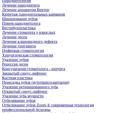
Пародонтология
Лечение пародонтита
Лечение аппаратом Вектор
Кюретаж пародонтальных карманов
Шинирование зубов
Прием пародонтолога
Вестибулопластика
Лечение стоматита у взрослых
Лечение десен
Лечение клиновидного дефекта
Лечение гингивита
Цифровая стоматология
Хирургическая стоматология
Удаление зубов
Рецессия десен
Консультация стоматолога - хирурга
Закрытый синус-лифтинг
Костная пластика
Пересадка зубов (аутотрансплантация)
Удаление ретинированного зуба
Открытый синус-лифтинг
Удаление зуба мудрости
Отбеливание зубов
Отбеливание зубов Zoom 4: современная технология
профессиональной белизны